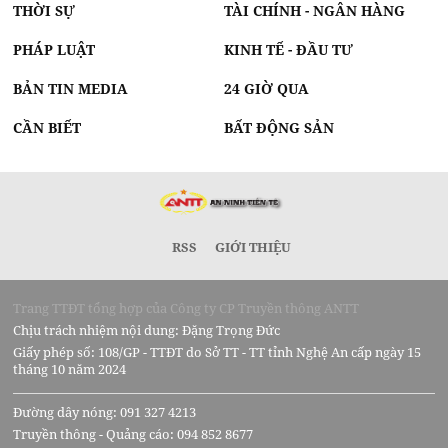
THỜI SỰ
TÀI CHÍNH - NGÂN HÀNG
PHÁP LUẬT
KINH TẾ - ĐẦU TƯ
BẢN TIN MEDIA
24 GIỜ QUA
CẦN BIẾT
BẤT ĐỘNG SẢN
RSS
GIỚI THIỆU
Trang TTĐT tổng hợp của Công ty CP Truyền thông ANTT
Chịu trách nhiệm nội dung: Đặng Trọng Đức
Giấy phép số: 108/GP - TTĐT do Sở TT - TT tỉnh Nghệ An cấp ngày 15
tháng 10 năm 2024
Đường dây nóng: 091 327 4213
Truyền thông - Quảng cáo: 094 852 8677