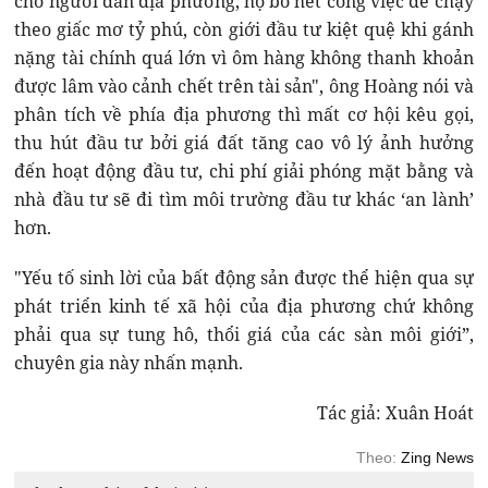
cho người dân địa phương, họ bỏ hết công việc để chạy
theo giấc mơ tỷ phú, còn giới đầu tư kiệt quệ khi gánh
nặng tài chính quá lớn vì ôm hàng không thanh khoản
được lâm vào cảnh chết trên tài sản", ông Hoàng nói và
phân tích về phía địa phương thì mất cơ hội kêu gọi,
thu hút đầu tư bởi giá đất tăng cao vô lý ảnh hưởng
đến hoạt động đầu tư, chi phí giải phóng mặt bằng và
nhà đầu tư sẽ đi tìm môi trường đầu tư khác ‘an lành’
hơn.
"Yếu tố sinh lời của bất động sản được thể hiện qua sự
phát triển kinh tế xã hội của địa phương chứ không
phải qua sự tung hô, thổi giá của các sàn môi giới”,
chuyên gia này nhấn mạnh.
Tác giả: Xuân Hoát
Theo:
Zing News