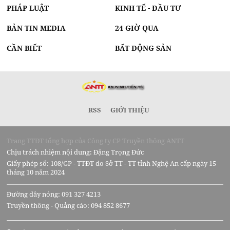
PHÁP LUẬT
KINH TẾ - ĐẦU TƯ
BẢN TIN MEDIA
24 GIỜ QUA
CẦN BIẾT
BẤT ĐỘNG SẢN
RSS
GIỚI THIỆU
Trang TTĐT tổng hợp của Công ty CP Truyền thông ANTT
Chịu trách nhiệm nội dung: Đặng Trọng Đức
Giấy phép số: 108/GP - TTĐT do Sở TT - TT tỉnh Nghệ An cấp ngày 15
tháng 10 năm 2024
Đường dây nóng: 091 327 4213
Truyền thông - Quảng cáo: 094 852 8677