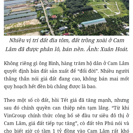
Nhiều vị trí đất đìa tôm, đất trồng xoài ở Cam
Lâm đã được phân lô, bán nền. Ảnh: Xuân Hoát.
Không riêng gì ông Bình, hàng trăm hộ dân ở Cam Lâm
quyết định bán đất sản xuất để “đổi đời”. Nhiều người
thẳng thắn nói giá đất đang cao, không bán mai mốt
quy hoạch hết đền bù chẳng được là bao.
Theo một số cò đất, hồi Tết giá đã tăng mạnh, nhưng
sau đó chính quyền can thiệp nên tạm lắng. “Từ khi
VinGroup chính thức công bố sẽ đầu tư siêu đô thị ở
Cam Lâm, giá đất tiếp tục tăng”, cò đất tên Phú nói và
cho biết giờ có tầm 1 tỷ đồng vào Cam Lâm rất khó