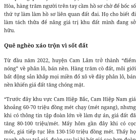
Hòa, hàng trăm người trên tay cầm hồ sơ chờ để bốc số
thứ tự làm làm hồ sơ liên quan đất đai. Họ cho biết đi
làm tách thửa để nâng giá trị khu đất mình đang sở
hữu.
Quê nghèo xáo trộn vì sốt đất
Từ đầu năm 2022, huyện Cam Lâm trở thành “điểm
nóng” về phân lô, bán nền. Hàng trăm cò đất, môi giới
bất động sản khắp mọi miền đổ xô về đây phân lô, bán
nền khiến giá đất tăng chóng mặt.
“Trước đây khu vực Cam Hiệp Bắc, Cam Hiệp Nam giá
khoảng 60-70 triệu đồng mét chạy (mét ngang), nhưng
khi có thông tin tập đoàn lớn về làm dự án, giá đất đã
tăng 80-100 triệu/mét. Mấy hôm gần đây khi có cọc
mốc, giá tiếp tục lên 130-150 triệu đồng mét. Thấy họ
tranh nhau trả giá, đoàn sau lại bị hét giá cao hơn đoàn