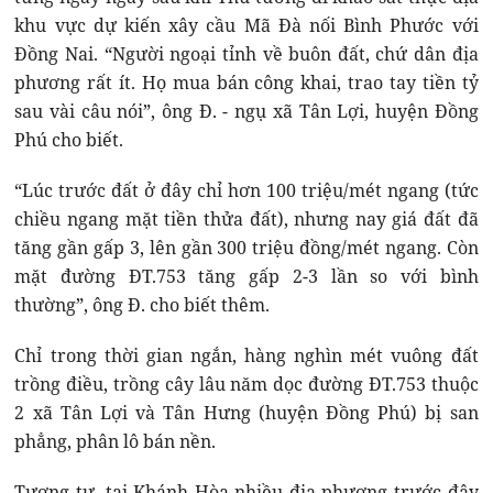
khu vực dự kiến xây cầu Mã Đà nối Bình Phước với
Đồng Nai. “Người ngoại tỉnh về buôn đất, chứ dân địa
phương rất ít. Họ mua bán công khai, trao tay tiền tỷ
sau vài câu nói”, ông Đ. - ngụ xã Tân Lợi, huyện Đồng
Phú cho biết.
“Lúc trước đất ở đây chỉ hơn 100 triệu/mét ngang (tức
chiều ngang mặt tiền thửa đất), nhưng nay giá đất đã
tăng gần gấp 3, lên gần 300 triệu đồng/mét ngang. Còn
mặt đường ĐT.753 tăng gấp 2-3 lần so với bình
thường”, ông Đ. cho biết thêm.
Chỉ trong thời gian ngắn, hàng nghìn mét vuông đất
trồng điều, trồng cây lâu năm dọc đường ĐT.753 thuộc
2 xã Tân Lợi và Tân Hưng (huyện Đồng Phú) bị san
phẳng, phân lô bán nền.
Tương tự, tại Khánh Hòa nhiều địa phương trước đây