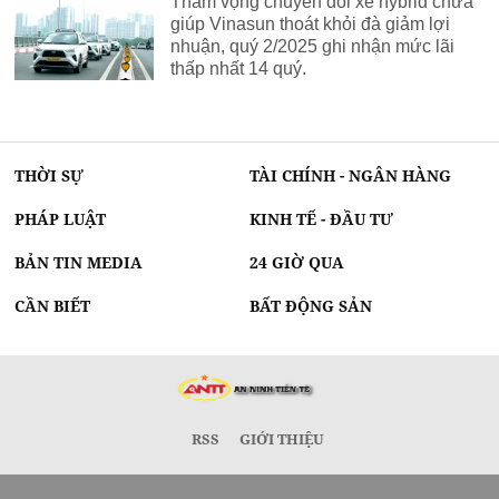
Tham vọng chuyển đổi xe hybrid chưa
giúp Vinasun thoát khỏi đà giảm lợi
nhuận, quý 2/2025 ghi nhận mức lãi
thấp nhất 14 quý.
THỜI SỰ
TÀI CHÍNH - NGÂN HÀNG
PHÁP LUẬT
KINH TẾ - ĐẦU TƯ
BẢN TIN MEDIA
24 GIỜ QUA
CẦN BIẾT
BẤT ĐỘNG SẢN
RSS
GIỚI THIỆU