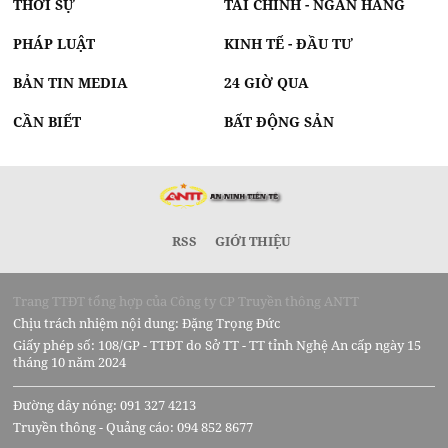
THỜI SỰ
TÀI CHÍNH - NGÂN HÀNG
PHÁP LUẬT
KINH TẾ - ĐẦU TƯ
BẢN TIN MEDIA
24 GIỜ QUA
CẦN BIẾT
BẤT ĐỘNG SẢN
RSS
GIỚI THIỆU
Trang TTĐT tổng hợp của Công ty CP Truyền thông ANTT
Chịu trách nhiệm nội dung: Đặng Trọng Đức
Giấy phép số: 108/GP - TTĐT do Sở TT - TT tỉnh Nghệ An cấp ngày 15
tháng 10 năm 2024
Đường dây nóng: 091 327 4213
Truyền thông - Quảng cáo: 094 852 8677