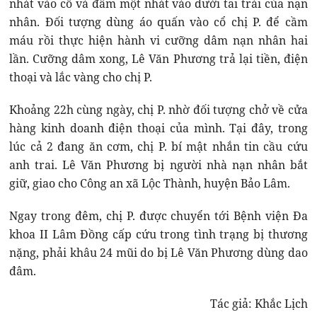
nhát vào cổ và đâm một nhát vào dưới tai trái của nạn
nhân. Đối tượng dùng áo quấn vào cổ chị P. để cầm
máu rồi thực hiện hành vi cưỡng dâm nạn nhân hai
lần. Cưỡng dâm xong, Lê Văn Phương trả lại tiền, điện
thoại và lắc vàng cho chị P.
Khoảng 22h cùng ngày, chị P. nhờ đối tượng chở về cửa
hàng kinh doanh điện thoại của mình. Tại đây, trong
lúc cả 2 đang ăn cơm, chị P. bí mật nhắn tin cầu cứu
anh trai. Lê Văn Phương bị người nhà nạn nhân bắt
giữ, giao cho Công an xã Lộc Thành, huyện Bảo Lâm.
Ngay trong đêm, chị P. được chuyển tới Bệnh viện Đa
khoa II Lâm Đồng cấp cứu trong tình trạng bị thương
nặng, phải khâu 24 mũi do bị Lê Văn Phương dùng dao
đâm.
Tác giả: Khắc Lịch