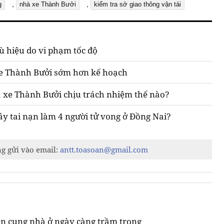
,
,
g
nhà xe Thành Bưởi
kiểm tra sở giao thông vận tải
ù hiệu do vi phạm tốc độ
xe Thành Bưởi sớm hơn kế hoạch
hà xe Thành Bưởi chịu trách nhiệm thế nào?
gây tai nạn làm 4 người tử vong ở Đồng Nai?
ng gửi vào email:
antt.toasoan@gmail.com
n cung nhà ở ngày càng trầm trọng