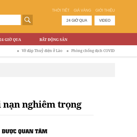
THỜI TIẾT
GIÁ VÀNG
GIỚI THIỆU
24 GIỜ QUA
VIDEO
24 GIỜ QUA
BẤT ĐỘNG SẢN
Vỡ đập Thuỷ điện ở Lào
Phòng chống dịch COVID-19
i nạn nghiêm trọng
ĐƯỢC QUAN TÂM