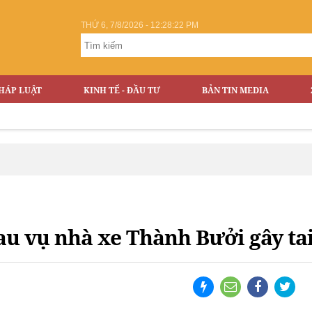
THỨ 6, 7/8/2026 - 12:28:22 PM
HÁP LUẬT
KINH TẾ - ĐẦU TƯ
BẢN TIN MEDIA
au vụ nhà xe Thành Bưởi gây ta