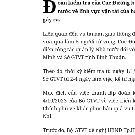
Đ
oàn kiểm tra của Cục Đường b
nước về lĩnh vực vận tải của 
gây ra.
Liên quan đến vụ tai nạn giao thông đ
vừa qua làm 5 người tử vong, Cục Đ
diện công tác quản lý Nhà nước đối vớ
Minh và Sở GTVT tỉnh Bình Thuận.
Theo đó, thời kỳ kiểm tra từ ngày 1/1
Sở GTVT từ 2-4 ngày làm việc, kể từ n
Mục đích của việc thành lập đoàn 
4/10/2023 của Bộ GTVT về việc triển 
Chính phủ về khắc phục hậu quả vụ ta
Nai.
Trước đó, Bộ GTVT đề nghị UBND Tp.Hồ