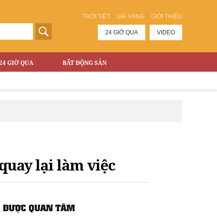
THỜI TIẾT
GIÁ VÀNG
GIỚI THIỆU
24 GIỜ QUA
VIDEO
24 GIỜ QUA
BẤT ĐỘNG SẢN
uay lại làm việc
ĐƯỢC QUAN TÂM