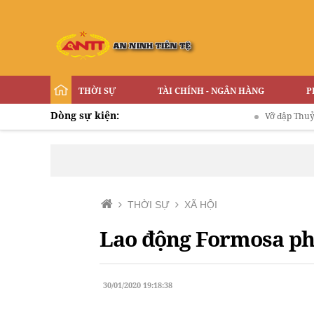
THỜI SỰ
TÀI CHÍNH - NGÂN HÀNG
P
Dòng sự kiện:
Vỡ đập Thuỷ điện ở Lào
THỜI SỰ
XÃ HỘI
Lao động Formosa phả
30/01/2020 19:18:38