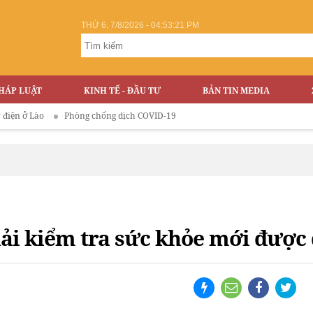
THỨ 6, 7/8/2026 - 04:53:22 PM
HÁP LUẬT
KINH TẾ - ĐẦU TƯ
BẢN TIN MEDIA
Phòng chống dịch COVID-19
i kiểm tra sức khỏe mới được q