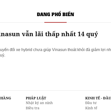
ĐANG PHỔ BIẾN
nasun vẫn lãi thấp nhất 14 quý
yển đổi xe hybrid chưa giúp Vinasun thoát khỏi đà giảm lợi nh
uý.
N HÀNG
PHÁP LUẬT
KINH TẾ - ĐẦ
Nhật ký an ninh
Đầu tư
Điều tra
Kinh tế