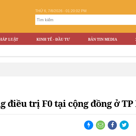
THỨ 6, 7/8/2026 - 01:20:02 PM
HÁP LUẬT
KINH TẾ - ĐẦU TƯ
BẢN TIN MEDIA
g điều trị F0 tại cộng đồng ở T