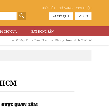
THỜI TIẾT
GIÁ VÀNG
GIỚI THIỆU
24 GIỜ QUA
VIDEO
24 GIỜ QUA
BẤT ĐỘNG SẢN
Vỡ đập Thuỷ điện ở Lào
Phòng chống dịch COVID-19
P HCM
ĐƯỢC QUAN TÂM