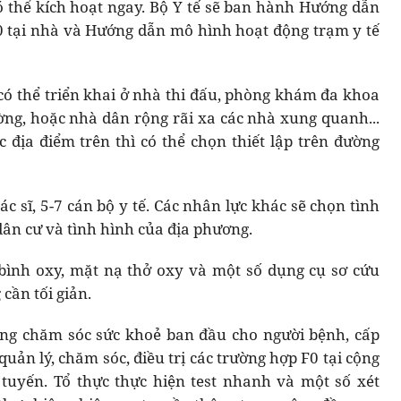
ó thể kích hoạt ngay. Bộ Y tế sẽ ban hành Hướng dẫn
 F0 tại nhà và Hướng dẫn mô hình hoạt động trạm y tế
 có thể triển khai ở nhà thi đấu, phòng khám đa khoa
ng, hoặc nhà dân rộng rãi xa các nhà xung quanh...
địa điểm trên thì có thể chọn thiết lập trên đường
c sĩ, 5-7 cán bộ y tế. Các nhân lực khác sẽ chọn tình
dân cư và tình hình của địa phương.
2 bình oxy, mặt nạ thở oxy và một số dụng cụ sơ cứu
cần tối giản.
ăng chăm sóc sức khoẻ ban đầu cho người bệnh, cấp
uản lý, chăm sóc, điều trị các trường hợp F0 tại cộng
tuyến. Tổ thực thực hiện test nhanh và một số xét