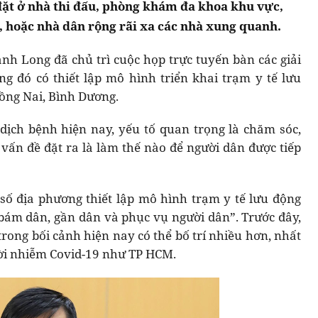
đặt ở nhà thi đấu, phòng khám đa khoa khu vực,
 hoặc nhà dân rộng rãi xa các nhà xung quanh.
nh Long đã chủ trì cuộc họp trực tuyến bàn các giải
g đó có thiết lập mô hình triển khai trạm y tế lưu
ồng Nai, Bình Dương.
 dịch bệnh hiện nay, yếu tố quan trọng là chăm sóc,
 vấn đề đặt ra là làm thế nào để người dân được tiếp
số địa phương thiết lập mô hình trạm y tế lưu động
ám dân, gần dân và phục vụ người dân”. Trước đây,
rong bối cảnh hiện nay có thể bố trí nhiều hơn, nhất
ười nhiễm Covid-19 như TP HCM.