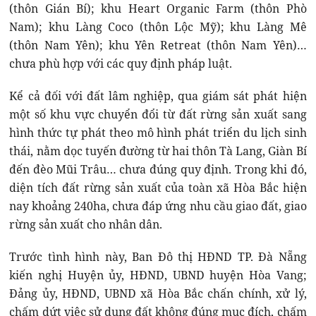
(thôn Gián Bí); khu Heart Organic Farm (thôn Phò
Nam); khu Làng Coco (thôn Lộc Mỹ); khu Làng Mê
(thôn Nam Yên); khu Yên Retreat (thôn Nam Yên)…
chưa phù hợp với các quy định pháp luật.
Kể cả đối với đất lâm nghiệp, qua giám sát phát hiện
một số khu vực chuyển đổi từ đất rừng sản xuất sang
hình thức tự phát theo mô hình phát triển du lịch sinh
thái, nằm dọc tuyến đường từ hai thôn Tà Lang, Giàn Bí
đến đèo Mũi Trâu… chưa đúng quy định. Trong khi đó,
diện tích đất rừng sản xuất của toàn xã Hòa Bắc hiện
nay khoảng 240ha, chưa đáp ứng nhu cầu giao đất, giao
rừng sản xuất cho nhân dân.
Trước tình hình này, Ban Đô thị HĐND TP. Đà Nẵng
kiến nghị Huyện ủy, HĐND, UBND huyện Hòa Vang;
Đảng ủy, HĐND, UBND xã Hòa Bắc chấn chính, xử lý,
chấm dứt việc sử dụng đất không đúng mục đích, chấm