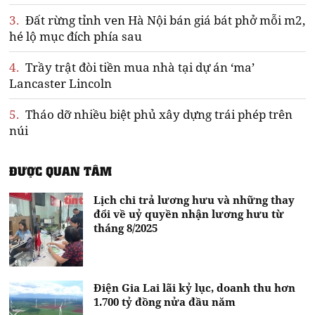
3.
Đất rừng tỉnh ven Hà Nội bán giá bát phở mỗi m2,
hé lộ mục đích phía sau
4.
Trầy trật đòi tiền mua nhà tại dự án ‘ma’
Lancaster Lincoln
5.
Tháo dỡ nhiều biệt phủ xây dựng trái phép trên
núi
ĐƯỢC QUAN TÂM
Lịch chi trả lương hưu và những thay
đổi về uỷ quyền nhận lương hưu từ
tháng 8/2025
Điện Gia Lai lãi kỷ lục, doanh thu hơn
1.700 tỷ đồng nửa đầu năm