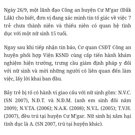
Ngày 26/9, một lãnh đạo Công an huyện Cư M’gar (Đắk
Lắk) cho biết, đơn vị đang xác minh tin tố giác về việc 7
trẻ chưa thành niên và thiếu niên có quan hệ tình
dục với một nữ sinh 15 tuổi.
Ngay sau khi tiếp nhận tin báo, Cơ quan CSĐT Công an
huyện phối hợp Viện KSND cùng cấp tiến hành khám
nghiệm hiện trường, trưng cầu giám định pháp y đối
với nữ sinh và mời những người có liên quan đến làm
việc, lấy lời khai ban đầu.
Bảy trẻ bị tố có hành vi giao cấu với nữ sinh gồm: N.V.C.
(SN 2007), N.Đ.T. và N.Đ.M. (anh em sinh đôi năm
2009); N.V.TA. (2006); N.A.K. (2008); N.V.L. (2005); T.V.H.
(2007), đều trú tại huyện Cư M’gar. Nữ sinh bị xâm hại
tình dục là A. (SN 2007, trú tại huyện khác).