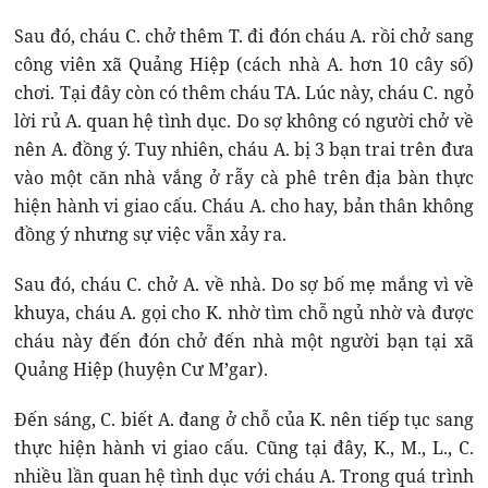
Sau đó, cháu C. chở thêm T. đi đón cháu A. rồi chở sang
công viên xã Quảng Hiệp (cách nhà A. hơn 10 cây số)
chơi. Tại đây còn có thêm cháu TA. Lúc này, cháu C. ngỏ
lời rủ A. quan hệ tình dục. Do sợ không có người chở về
nên A. đồng ý. Tuy nhiên, cháu A. bị 3 bạn trai trên đưa
vào một căn nhà vắng ở rẫy cà phê trên địa bàn thực
hiện hành vi giao cấu. Cháu A. cho hay, bản thân không
đồng ý nhưng sự việc vẫn xảy ra.
Sau đó, cháu C. chở A. về nhà. Do sợ bố mẹ mắng vì về
khuya, cháu A. gọi cho K. nhờ tìm chỗ ngủ nhờ và được
cháu này đến đón chở đến nhà một người bạn tại xã
Quảng Hiệp (huyện Cư M’gar).
Đến sáng, C. biết A. đang ở chỗ của K. nên tiếp tục sang
thực hiện hành vi giao cấu. Cũng tại đây, K., M., L., C.
nhiều lần quan hệ tình dục với cháu A. Trong quá trình