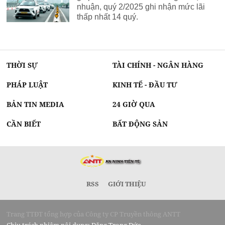
nhuận, quý 2/2025 ghi nhận mức lãi
thấp nhất 14 quý.
THỜI SỰ
TÀI CHÍNH - NGÂN HÀNG
PHÁP LUẬT
KINH TẾ - ĐẦU TƯ
BẢN TIN MEDIA
24 GIỜ QUA
CẦN BIẾT
BẤT ĐỘNG SẢN
RSS
GIỚI THIỆU
Trang TTĐT tổng hợp của Công ty CP Truyền thông ANTT