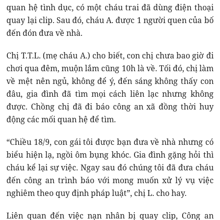
quan hệ tình dục, có một cháu trai đã dùng điện thoại
quay lại clip. Sau đó, cháu A. được 1 người quen của bố
đến đón đưa về nhà.
Chị T.T.L. (mẹ cháu A.) cho biết, con chị chưa bao giờ đi
chơi qua đêm, muộn lắm cũng 10h là về. Tối đó, chị làm
về mệt nên ngủ, không để ý, đến sáng không thấy con
đâu, gia đình đã tìm mọi cách liên lạc nhưng không
được. Chồng chị đã đi báo công an xã đồng thời huy
động các mối quan hệ để tìm.
“Chiều 18/9, con gái tôi được bạn đưa về nhà nhưng có
biểu hiện lạ, ngồi ôm bụng khóc. Gia đình gặng hỏi thì
cháu kể lại sự việc. Ngay sau đó chúng tôi đã đưa cháu
đến công an trình báo với mong muốn xử lý vụ việc
nghiêm theo quy định pháp luật”, chị L. cho hay.
Liên quan đến việc nạn nhân bị quay clip, Công an