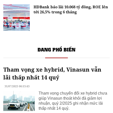
HDBank báo lãi 10.068 tỷ đồng, ROE lên
tới 26,5% trong 6 tháng
ĐANG PHỔ BIẾN
Tham vọng xe hybrid, Vinasun vẫn
lãi thấp nhất 14 quý
31/07/2025 06:15:43
Tham vọng chuyển đổi xe hybrid chưa
giúp Vinasun thoát khỏi đà giảm lợi
nhuận, quý 2/2025 ghi nhận mức lãi
thấp nhất 14 quý.