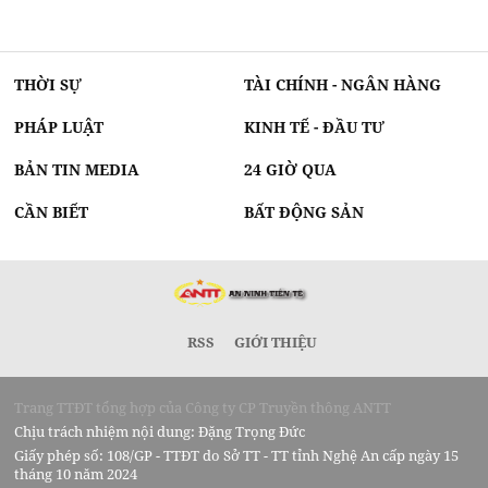
THỜI SỰ
TÀI CHÍNH - NGÂN HÀNG
PHÁP LUẬT
KINH TẾ - ĐẦU TƯ
BẢN TIN MEDIA
24 GIỜ QUA
CẦN BIẾT
BẤT ĐỘNG SẢN
RSS
GIỚI THIỆU
Trang TTĐT tổng hợp của Công ty CP Truyền thông ANTT
Chịu trách nhiệm nội dung: Đặng Trọng Đức
Giấy phép số: 108/GP - TTĐT do Sở TT - TT tỉnh Nghệ An cấp ngày 15
tháng 10 năm 2024