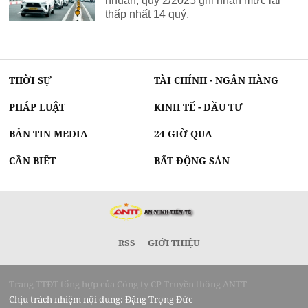
nhuận, quý 2/2025 ghi nhận mức lãi
thấp nhất 14 quý.
THỜI SỰ
TÀI CHÍNH - NGÂN HÀNG
PHÁP LUẬT
KINH TẾ - ĐẦU TƯ
BẢN TIN MEDIA
24 GIỜ QUA
CẦN BIẾT
BẤT ĐỘNG SẢN
RSS
GIỚI THIỆU
Trang TTĐT tổng hợp của Công ty CP Truyền thông ANTT
Chịu trách nhiệm nội dung: Đặng Trọng Đức