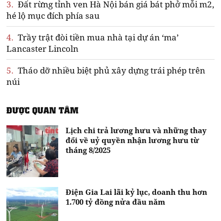
3.
Đất rừng tỉnh ven Hà Nội bán giá bát phở mỗi m2,
hé lộ mục đích phía sau
4.
Trầy trật đòi tiền mua nhà tại dự án ‘ma’
Lancaster Lincoln
5.
Tháo dỡ nhiều biệt phủ xây dựng trái phép trên
núi
ĐƯỢC QUAN TÂM
Lịch chi trả lương hưu và những thay
đổi về uỷ quyền nhận lương hưu từ
tháng 8/2025
Điện Gia Lai lãi kỷ lục, doanh thu hơn
1.700 tỷ đồng nửa đầu năm