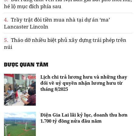
hé lộ mục đích phía sau
4.
Trầy trật đòi tiền mua nhà tại dự án ‘ma’
Lancaster Lincoln
5.
Tháo dỡ nhiều biệt phủ xây dựng trái phép trên
núi
ĐƯỢC QUAN TÂM
Lịch chi trả lương hưu và những thay
đổi về uỷ quyền nhận lương hưu từ
tháng 8/2025
Điện Gia Lai lãi kỷ lục, doanh thu hơn
1.700 tỷ đồng nửa đầu năm