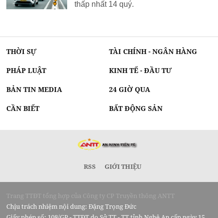
thấp nhất 14 quý.
THỜI SỰ
TÀI CHÍNH - NGÂN HÀNG
PHÁP LUẬT
KINH TẾ - ĐẦU TƯ
BẢN TIN MEDIA
24 GIỜ QUA
CẦN BIẾT
BẤT ĐỘNG SẢN
RSS
GIỚI THIỆU
Trang TTĐT tổng hợp của Công ty CP Truyền thông ANTT
Chịu trách nhiệm nội dung: Đặng Trọng Đức
Giấy phép số: 108/GP - TTĐT do Sở TT - TT tỉnh Nghệ An cấp ngày 15