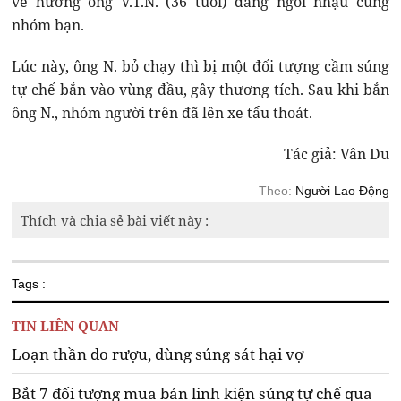
về hướng ông V.T.N. (36 tuổi) đang ngồi nhậu cùng
nhóm bạn.
Lúc này, ông N. bỏ chạy thì bị một đối tượng cầm súng
tự chế bắn vào vùng đầu, gây thương tích. Sau khi bắn
ông N., nhóm người trên đã lên xe tẩu thoát.
Tác giả: Vân Du
Theo:
Người Lao Động
Thích và chia sẻ bài viết này :
Tags :
TIN LIÊN QUAN
Loạn thần do rượu, dùng súng sát hại vợ
Bắt 7 đối tượng mua bán linh kiện súng tự chế qua