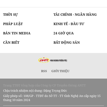
THỜI SỰ
TÀI CHÍNH - NGÂN HÀNG
PHÁP LUẬT
KINH TẾ - ĐẦU TƯ
BẢN TIN MEDIA
24 GIỜ QUA
CẦN BIẾT
BẤT ĐỘNG SẢN
RSS
GIỚI THIỆU
Trang TTĐT tổng hợp của Công ty CP Truyền thông ANTT
Chịu trách nhiệm nội dung: Đặng Trọng Đức
Giấy phép số: 108/GP - TTĐT do Sở TT - TT tỉnh Nghệ An cấp ngày 15
tháng 10 năm 2024