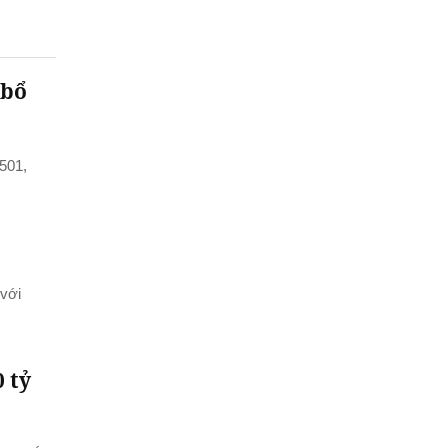
 bổ
501,
 với
 tỷ