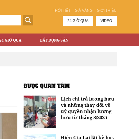
THỜI TIẾT
GIÁ VÀNG
GIỚI THIỆU
24 GIỜ QUA
VIDEO
24 GIỜ QUA
BẤT ĐỘNG SẢN
ĐƯỢC QUAN TÂM
Lịch chi trả lương hưu
và những thay đổi về
uỷ quyền nhận lương
hưu từ tháng 8/2025
Điện Gia Lai lãi kỷ lục,