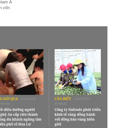
 Nam Á
n vốn
4 GIỜ QUA
CẦN BIẾT
01/01/1970
01/01/1970
7:00:00
07:00:00
ữ điều dưỡng người
Công ty Nafoods phát triển
ghệ An cấp cứu thành
kinh tế cùng đồng hành
ông du khách ngừng tim
với đồng bào vùng biên
iữa phố cổ Hoa Lư
giới