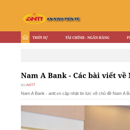
THỜI SỰ
TÀI CHÍNH - NGÂN HÀNG
P
Nam A Bank - Các bài viết về
ANTT
Bởi
Nam A Bank - antt.vn cập nhật tin tức về chủ đề Nam A 