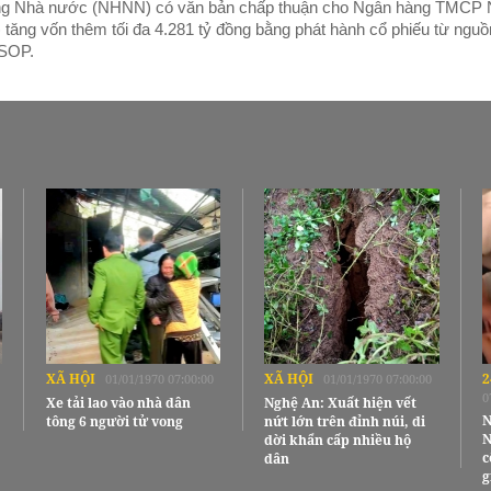
ng Nhà nước (NHNN) có văn bản chấp thuận cho Ngân hàng TMCP
ăng vốn thêm tối đa 4.281 tỷ đồng bằng phát hành cổ phiếu từ nguồ
ESOP.
XÃ HỘI
XÃ HỘI
2
01/01/1970 07:00:00
01/01/1970 07:00:00
0
Xe tải lao vào nhà dân
Nghệ An: Xuất hiện vết
N
tông 6 người tử vong
nứt lớn trên đỉnh núi, di
N
dời khẩn cấp nhiều hộ
c
dân
g