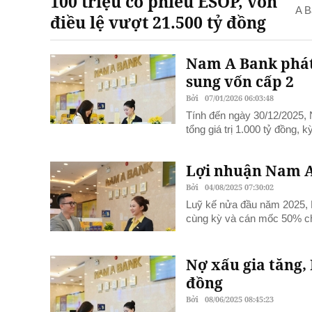
100 triệu cổ phiếu ESOP, vốn
A B
điều lệ vượt 21.500 tỷ đồng
Nam A Bank phát 
sung vốn cấp 2
Bởi
07/01/2026 06:03:48
Tính đến ngày 30/12/2025, 
tổng giá trị 1.000 tỷ đồng, 
Lợi nhuận Nam A 
Bởi
04/08/2025 07:30:02
Luỹ kế nửa đầu năm 2025, N
cùng kỳ và cán mốc 50% chỉ 
Nợ xấu gia tăng,
đồng
Bởi
08/06/2025 08:45:23