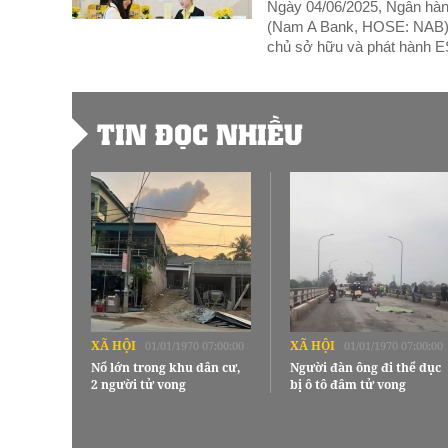
Ngày 04/06/2025, Ngân hà
(Nam A Bank, HOSE: NAB) t
chủ sở hữu và phát hành 
TIN ĐỌC NHIỀU
XÃ HỘI
XÃ HỘI
01/01/1970 07:00:00
01/01/1970 07:00:00
Nổ lớn trong khu dân cư,
Người đàn ông đi thể dục
2 người tử vong
bị ô tô đâm tử vong