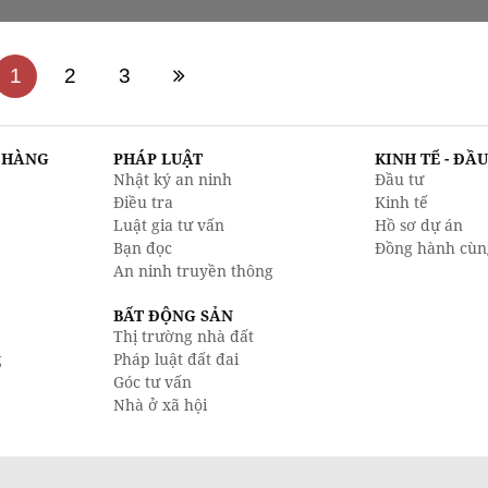
1
2
3
N HÀNG
PHÁP LUẬT
KINH TẾ - ĐẦ
Nhật ký an ninh
Đầu tư
Điều tra
Kinh tế
Luật gia tư vấn
Hồ sơ dự án
Bạn đọc
Đồng hành cùn
An ninh truyền thông
BẤT ĐỘNG SẢN
Thị trường nhà đất
g
Pháp luật đất đai
Góc tư vấn
Nhà ở xã hội