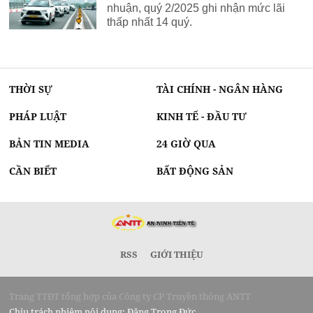
nhuận, quý 2/2025 ghi nhận mức lãi
thấp nhất 14 quý.
THỜI SỰ
TÀI CHÍNH - NGÂN HÀNG
PHÁP LUẬT
KINH TẾ - ĐẦU TƯ
BẢN TIN MEDIA
24 GIỜ QUA
CẦN BIẾT
BẤT ĐỘNG SẢN
RSS
GIỚI THIỆU
Trang TTĐT tổng hợp của Công ty CP Truyền thông ANTT
Chịu trách nhiệm nội dung: Đặng Trọng Đức