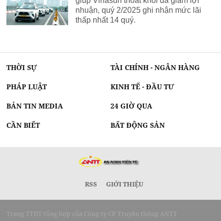
giúp Vinasun thoát khỏi đà giảm lợi
nhuận, quý 2/2025 ghi nhận mức lãi
thấp nhất 14 quý.
THỜI SỰ
TÀI CHÍNH - NGÂN HÀNG
PHÁP LUẬT
KINH TẾ - ĐẦU TƯ
BẢN TIN MEDIA
24 GIỜ QUA
CẦN BIẾT
BẤT ĐỘNG SẢN
RSS
GIỚI THIỆU
Trang TTĐT tổng hợp của Công ty CP Truyền thông ANTT