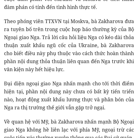
đàm phán có tính đến tình hình thực tế.
Theo phóng viên TTXVN tại Moskva, bà Zakharova đưa
ra tuyên bố trên trong cuộc họp báo thường kỳ của Bộ
Ngoại giao Nga. Trả lời câu hỏi liệu Nga có kéo dài thỏa
thuận xuất khẩu ngũ cốc của Ukraine, bà Zakharova
cho biết điều này phụ thuộc vào cách thức hoàn thành
phần nội dung thỏa thuận liên quan đến Nga trước khi
văn kiện này hết hiệu lực.
Đại diện ngoại giao Nga nhấn mạnh cho tới thời điểm
hiện tại, phần nội dung này chưa có bất kỳ tiến triển
nào, hoạt động xuất khẩu lương thực và phân bón của
Nga ra thị trường thế giới vẫn gặp trở ngại.
Về quan hệ với Mỹ, bà Zakharova nhấn mạnh Bộ Ngoại
giao Nga không hề liên lạc với phía Mỹ, ngoại trừ các
cuộc tiếp xúc thường xuyên thông qua các Đại sứ quán.