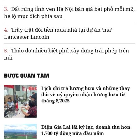
3.
Đất rừng tỉnh ven Hà Nội bán giá bát phở mỗi m2,
hé lộ mục đích phía sau
4.
Trầy trật đòi tiền mua nhà tại dự án ‘ma’
Lancaster Lincoln
5.
Tháo dỡ nhiều biệt phủ xây dựng trái phép trên
núi
ĐƯỢC QUAN TÂM
Lịch chi trả lương hưu và những thay
đổi về uỷ quyền nhận lương hưu từ
tháng 8/2025
Điện Gia Lai lãi kỷ lục, doanh thu hơn
1.700 tỷ đồng nửa đầu năm