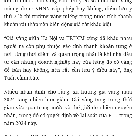
khi đi mua - bán vàng cần lưu ý cơ sở mua bán vàng
miếng được NHNN cấp phép hay không, điểm lưu ý
thứ 2 là thị trường vàng miếng trong nước tính thanh
khoản rất thấp nên biến động giá rất khác biệt.
“Giá vàng giữa Hà Nội và TP.HCM cũng đã khác nhau
ngoài ra còn phụ thuộc vào tính thanh khoản từng ở
nơi, từng thời điểm và quan trọng nhất là khi nhà đầu
tư cần nhưng doanh nghiệp hay cửa hàng đó có vàng
để bán hay không, nên rất cần lưu ý điều này”, ông
Tuấn cảnh báo.
Nhiều nhận định cho rằng, xu hướng giá vàng năm
2024 tăng nhiều hơn giảm. Giá vàng tăng trong thời
gian vừa qua trong nước và thế giới do nhiều nguyên
nhân, trong đó có quyết định về lãi suất của FED trong
năm 2024 này.