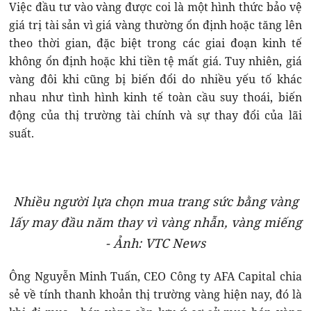
Việc đầu tư vào vàng được coi là một hình thức bảo vệ
giá trị tài sản vì giá vàng thường ổn định hoặc tăng lên
theo thời gian, đặc biệt trong các giai đoạn kinh tế
không ổn định hoặc khi tiền tệ mất giá. Tuy nhiên, giá
vàng đôi khi cũng bị biến đổi do nhiều yếu tố khác
nhau như tình hình kinh tế toàn cầu suy thoái, biến
động của thị trường tài chính và sự thay đổi của lãi
suất.
Nhiều người lựa chọn mua trang sức bằng vàng
lấy may đầu năm thay vì vàng nhẫn, vàng miếng
- Ảnh: VTC News
Ông Nguyễn Minh Tuấn, CEO Công ty AFA Capital chia
sẻ về tính thanh khoản thị trường vàng hiện nay, đó là