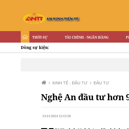
THỜI SỰ
TÀI CHÍNH - NGÂN HÀNG
P
Dòng sự kiện:
KINH TẾ - ĐẦU TƯ
ĐẦU TƯ
Nghệ An đầu tư hơn 9
13/11/2024 12:15:50