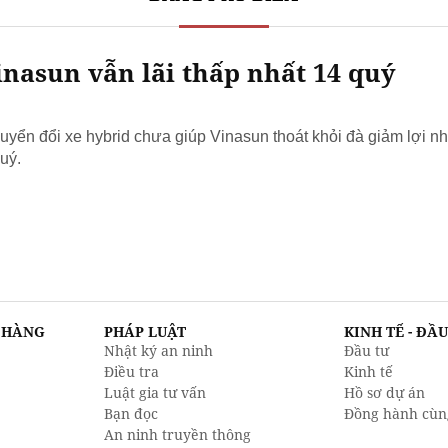
nasun vẫn lãi thấp nhất 14 quý
yển đổi xe hybrid chưa giúp Vinasun thoát khỏi đà giảm lợi nh
uý.
N HÀNG
PHÁP LUẬT
KINH TẾ - ĐẦ
Nhật ký an ninh
Đầu tư
Điều tra
Kinh tế
Luật gia tư vấn
Hồ sơ dự án
Bạn đọc
Đồng hành cùn
An ninh truyền thông