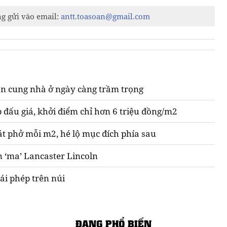
ng gửi vào email:
antt.toasoan@gmail.com
n cung nhà ở ngày càng trầm trọng
 đấu giá, khởi điểm chỉ hơn 6 triệu đồng/m2
át phở mỗi m2, hé lộ mục đích phía sau
n ‘ma’ Lancaster Lincoln
ái phép trên núi
ĐANG PHỔ BIẾN