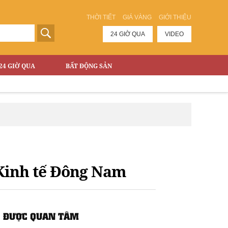
THỜI TIẾT
GIÁ VÀNG
GIỚI THIỆU
24 GIỜ QUA
VIDEO
24 GIỜ QUA
BẤT ĐỘNG SẢN
 Kinh tế Đông Nam
ĐƯỢC QUAN TÂM