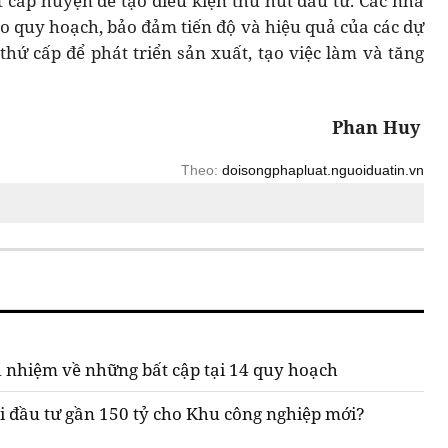
 cấp huyện để tạo điều kiện thu hút đầu tư. Các nhà
eo quy hoạch, bảo đảm tiến độ và hiệu quả của các dự
 thứ cấp để phát triển sản xuất, tạo việc làm và tăng
Phan Huy
Theo:
doisongphapluat.nguoiduatin.vn
 nhiệm về những bất cập tại 14 quy hoạch
i đầu tư gần 150 tỷ cho Khu công nghiệp mới?