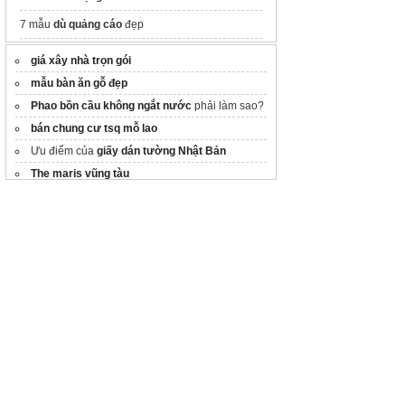
7 mẫu
dù quảng cáo
đẹp
Lam gió nhựa pvc
Green BM
giá xây nhà trọn gói
Thi công
đá granito
cao cấp
mẫu bàn ăn gỗ đẹp
Phao bồn cầu không ngắt nước
phải làm sao?
Máy phun sơn công nghiệp là gì?
bán chung cư tsq mỗ lao
Cho thuê xe nâng tphcm
Ưu điểm của
giấy dán tường Nhật Bản
99+ mẫu
Gạch lát vỉa hè
mới nhất
The maris vũng tàu
GOAT Đơn vị sản xuất nắp hố ga
cách chống thấm ngược tường nhà
Tam cao su den
Website dự án:
https://imperiasignaturecoloa.vn/
cửa hàng nội thất tphcm
Bán Căn Hộ
mua bán chung cư tại Hải Phòng
Thu mua thiết bị vệ sinh cũ
Capital Square BRG
carbon fiber