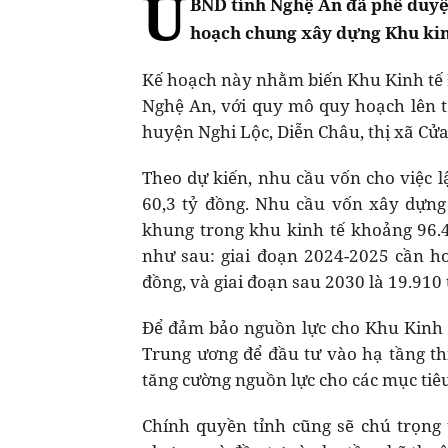
U
BND tỉnh Nghệ An đã phê duyệ
hoạch chung xây dựng Khu ki
Kế hoạch này nhằm biến Khu Kinh tế Đ
Nghệ An, với quy mô quy hoạch lên t
huyện Nghi Lộc, Diễn Châu, thị xã Cử
Theo dự kiến, nhu cầu vốn cho việc 
60,3 tỷ đồng. Nhu cầu vốn xây dựng 
khung trong khu kinh tế khoảng 96.4
như sau: giai đoạn 2024-2025 cần hơ
đồng, và giai đoạn sau 2030 là 19.910 
Để đảm bảo nguồn lực cho Khu Kinh 
Trung ương để đầu tư vào hạ tầng th
tăng cường nguồn lực cho các mục tiêu 
Chính quyền tỉnh cũng sẽ chú trọng 