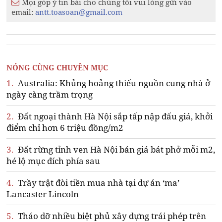
Mọi góp ý tin bài cho chúng tôi vui lòng gửi vào
email:
antt.toasoan@gmail.com
NÓNG CÙNG CHUYÊN MỤC
1.
Australia: Khủng hoảng thiếu nguồn cung nhà ở
ngày càng trầm trọng
2.
Đất ngoại thành Hà Nội sắp tấp nập đấu giá, khởi
điểm chỉ hơn 6 triệu đồng/m2
3.
Đất rừng tỉnh ven Hà Nội bán giá bát phở mỗi m2,
hé lộ mục đích phía sau
4.
Trầy trật đòi tiền mua nhà tại dự án ‘ma’
Lancaster Lincoln
5.
Tháo dỡ nhiều biệt phủ xây dựng trái phép trên