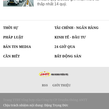
thấp nhất 14 quý.
THỜI SỰ
TÀI CHÍNH - NGÂN HÀNG
PHÁP LUẬT
KINH TẾ - ĐẦU TƯ
BẢN TIN MEDIA
24 GIỜ QUA
CẦN BIẾT
BẤT ĐỘNG SẢN
RSS
GIỚI THIỆU
Trang TTĐT tổng hợp của Công ty CP Truyền thông ANTT
Chịu trách nhiệm nội dung: Đặng Trọng Đức