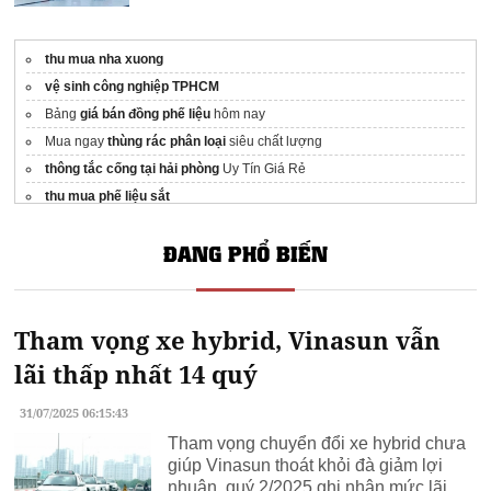
thu mua nha xuong
vệ sinh công nghiệp TPHCM
Bảng
giá bán đồng phế liệu
hôm nay
Mua ngay
thùng rác phân loại
siêu chất lượng
thông tắc cống tại hải phòng
Uy Tín Giá Rẻ
thu mua phế liệu sắt
Nguyên nhân
tiêu chảy ra máu
và cách trị
ĐANG PHỔ BIẾN
thu mua nhom phe lieu
thanh lý bàn ghế văn phòng cũ tphcm
Tham vọng xe hybrid, Vinasun vẫn
lãi thấp nhất 14 quý
31/07/2025 06:15:43
Tham vọng chuyển đổi xe hybrid chưa
giúp Vinasun thoát khỏi đà giảm lợi
nhuận, quý 2/2025 ghi nhận mức lãi