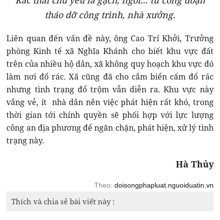
Rác thải chủ yếu là gạch, ngói... từ công đoạn
tháo dỡ công trình, nhà xưởng.
Liên quan đến vấn đề này, ông Cao Trí Khởi, Trưởng
phòng Kinh tế xã Nghĩa Khánh cho biết khu vực đất
trên của nhiều hộ dân, xã không quy hoạch khu vực đó
làm nơi đổ rác. Xã cũng đã cho cắm biển cấm đổ rác
nhưng tình trạng đổ trộm vẫn diễn ra. Khu vực này
vắng vẻ, ít nhà dân nên việc phát hiện rất khó, trong
thời gian tới chính quyền sẽ phối hợp với lực lượng
công an địa phương để ngăn chặn, phát hiện, xử lý tình
trạng này.
Hà Thủy
Theo:
doisongphapluat.nguoiduatin.vn
Thích và chia sẻ bài viết này :