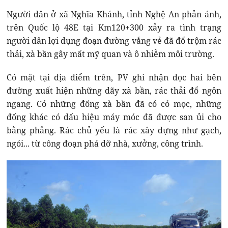
Người dân ở xã Nghĩa Khánh, tỉnh Nghệ An phản ánh,
trên Quốc lộ 48E tại Km120+300 xảy ra tình trạng
người dân lợi dụng đoạn đường vắng vẻ đã đổ trộm rác
thải, xà bần gây mất mỹ quan và ô nhiễm môi trường.
Có mặt tại địa điểm trên, PV ghi nhận dọc hai bên
đường xuất hiện những dãy xà bần, rác thải đổ ngôn
ngang. Có những đống xà bần đã có cỏ mọc, những
đống khác có dấu hiệu máy móc đã được san ủi cho
bằng phẳng. Rác chủ yếu là rác xây dựng như gạch,
ngói... từ công đoạn phá dỡ nhà, xưởng, công trình.