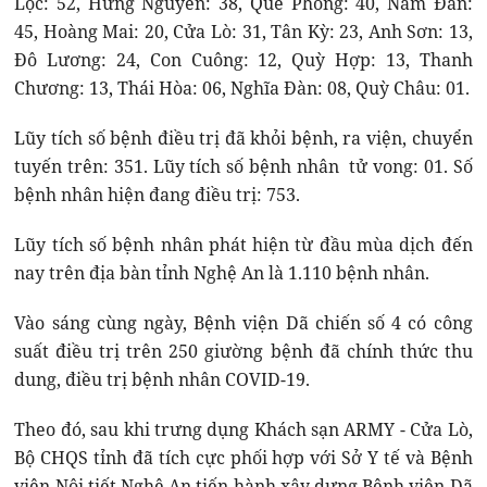
Lộc: 52, Hưng Nguyên: 38, Quế Phong: 40, Nam Đàn:
45, Hoàng Mai: 20, Cửa Lò: 31, Tân Kỳ: 23, Anh Sơn: 13,
Đô Lương: 24, Con Cuông: 12, Quỳ Hợp: 13, Thanh
Chương: 13, Thái Hòa: 06, Nghĩa Đàn: 08, Quỳ Châu: 01.
Lũy tích số bệnh điều trị đã khỏi bệnh, ra viện, chuyển
tuyến trên: 351. Lũy tích số bệnh nhân tử vong: 01. Số
bệnh nhân hiện đang điều trị: 753.
Lũy tích số bệnh nhân phát hiện từ đầu mùa dịch đến
nay trên địa bàn tỉnh Nghệ An là 1.110 bệnh nhân.
Vào sáng cùng ngày, Bệnh viện Dã chiến số 4 có công
suất điều trị trên 250 giường bệnh đã chính thức thu
dung, điều trị bệnh nhân COVID-19.
Theo đó, sau khi trưng dụng Khách sạn ARMY - Cửa Lò,
Bộ CHQS tỉnh đã tích cực phối hợp với Sở Y tế và Bệnh
viện Nội tiết Nghệ An tiến hành xây dựng Bệnh viện Dã