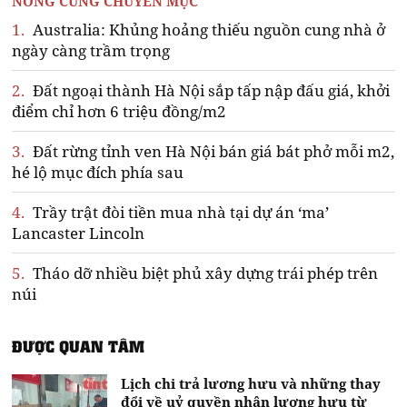
NÓNG CÙNG CHUYÊN MỤC
1.
Australia: Khủng hoảng thiếu nguồn cung nhà ở
ngày càng trầm trọng
2.
Đất ngoại thành Hà Nội sắp tấp nập đấu giá, khởi
điểm chỉ hơn 6 triệu đồng/m2
3.
Đất rừng tỉnh ven Hà Nội bán giá bát phở mỗi m2,
hé lộ mục đích phía sau
4.
Trầy trật đòi tiền mua nhà tại dự án ‘ma’
Lancaster Lincoln
5.
Tháo dỡ nhiều biệt phủ xây dựng trái phép trên
núi
ĐƯỢC QUAN TÂM
Lịch chi trả lương hưu và những thay
đổi về uỷ quyền nhận lương hưu từ