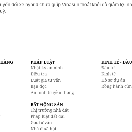
yển đổi xe hybrid chưa giúp Vinasun thoát khỏi đà giảm lợi nh
uý.
N HÀNG
PHÁP LUẬT
KINH TẾ - ĐẦ
Nhật ký an ninh
Đầu tư
Điều tra
Kinh tế
Luật gia tư vấn
Hồ sơ dự án
Bạn đọc
Đồng hành cùn
An ninh truyền thông
BẤT ĐỘNG SẢN
Thị trường nhà đất
g
Pháp luật đất đai
Góc tư vấn
Nhà ở xã hội