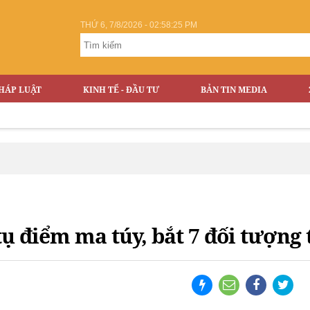
THỨ 6, 7/8/2026 - 02:58:26 PM
HÁP LUẬT
KINH TẾ - ĐẦU TƯ
BẢN TIN MEDIA
tụ điểm ma túy, bắt 7 đối tượng 