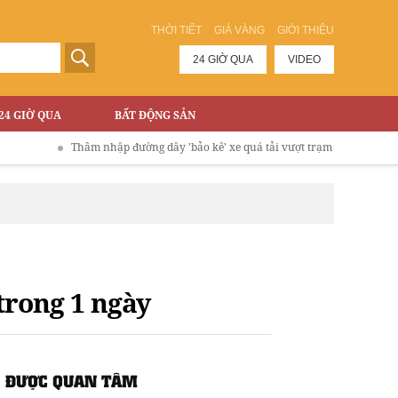
THỜI TIẾT
GIÁ VÀNG
GIỚI THIỆU
24 GIỜ QUA
VIDEO
24 GIỜ QUA
BẤT ĐỘNG SẢN
Thâm nhập đường dây 'bảo kê' xe quá tải vượt trạm phí Cao tốc Hà Nội - L
trong 1 ngày
ĐƯỢC QUAN TÂM