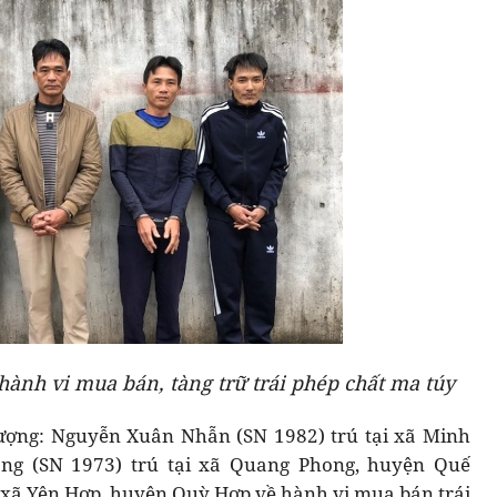
 hành vi mua bán, tàng trữ trái phép chất ma túy
 tượng: Nguyễn Xuân Nhẫn (SN 1982) trú tại xã Minh
g (SN 1973) trú tại xã Quang Phong, huyện Quế
i xã Yên Hợp, huyện Quỳ Hợp về hành vi mua bán trái