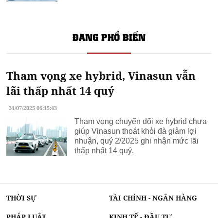
ĐANG PHỔ BIẾN
Tham vọng xe hybrid, Vinasun vẫn
lãi thấp nhất 14 quý
31/07/2025 06:15:43
Tham vọng chuyển đổi xe hybrid chưa
giúp Vinasun thoát khỏi đà giảm lợi
nhuận, quý 2/2025 ghi nhận mức lãi
thấp nhất 14 quý.
THỜI SỰ
TÀI CHÍNH - NGÂN HÀNG
PHÁP LUẬT
KINH TẾ - ĐẦU TƯ