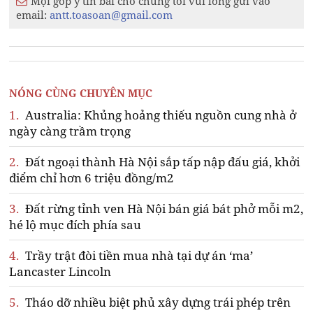
Mọi góp ý tin bài cho chúng tôi vui lòng gửi vào
email:
antt.toasoan@gmail.com
NÓNG CÙNG CHUYÊN MỤC
1.
Australia: Khủng hoảng thiếu nguồn cung nhà ở
ngày càng trầm trọng
2.
Đất ngoại thành Hà Nội sắp tấp nập đấu giá, khởi
điểm chỉ hơn 6 triệu đồng/m2
3.
Đất rừng tỉnh ven Hà Nội bán giá bát phở mỗi m2,
hé lộ mục đích phía sau
4.
Trầy trật đòi tiền mua nhà tại dự án ‘ma’
Lancaster Lincoln
5.
Tháo dỡ nhiều biệt phủ xây dựng trái phép trên