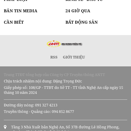
BẢN TIN MEDIA
24 GIỜ QUA
CẦN BIẾT
BẤT ĐỘNG SẢN
RSS
GIỚI THIỆU
Trang TTĐT tổng hợp của Công ty CP Truyền thông ANTT
Chịu trách nhiệm nội dung: Đặng Trọng Đức
Giấy phép số: 108/GP - TTĐT do Sở TT - TT tỉnh Nghệ An cấp ngày 15
tháng 10 năm 2024
Đường dây nóng: 091 327 4213
Truyền thông - Quảng cáo: 094 852 8677
Tầng 3 Nhà Xuất bản Nghệ An, Số 37B đường Lê Hồng Phong,