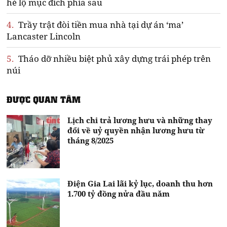
hé lộ mục đích phía sau
4.
Trầy trật đòi tiền mua nhà tại dự án ‘ma’
Lancaster Lincoln
5.
Tháo dỡ nhiều biệt phủ xây dựng trái phép trên
núi
ĐƯỢC QUAN TÂM
Lịch chi trả lương hưu và những thay
đổi về uỷ quyền nhận lương hưu từ
tháng 8/2025
Điện Gia Lai lãi kỷ lục, doanh thu hơn
1.700 tỷ đồng nửa đầu năm