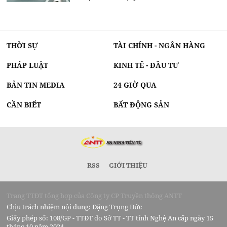
THỜI SỰ
TÀI CHÍNH - NGÂN HÀNG
PHÁP LUẬT
KINH TẾ - ĐẦU TƯ
BẢN TIN MEDIA
24 GIỜ QUA
CẦN BIẾT
BẤT ĐỘNG SẢN
RSS
GIỚI THIỆU
Trang TTĐT tổng hợp của Công ty CP Truyền thông ANTT
Chịu trách nhiệm nội dung: Đặng Trọng Đức
Giấy phép số: 108/GP - TTĐT do Sở TT - TT tỉnh Nghệ An cấp ngày 15
tháng 10 năm 2024