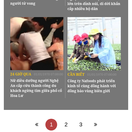
người tử vong
lớn trên đỉnh núi, di dời khẩn
cấp nhiều hộ dân
24 GIỜ QUA
01/01/1970 07:00:00
CẦN BIẾT
01/01/1970 07:00:00
Nữ điều dưỡng người Nghệ
Công ty Nafoods phát triển
An cấp cứu thành công du
kinh tế cùng đồng hành với
khách ngừng tim giữa phố cổ
đồng bào vùng biên giới
Hoa Lư
1
2
3