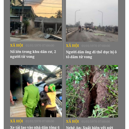
XÃ HỘI
01/01/1970 07:00:00
XÃ HỘI
01/01/1970 07:00:00
Nổ lớn trong khu dân cư, 2
Người đàn ông đi thể dục bị ô
người tử vong
tô đâm tử vong
XÃ HỘI
01/01/1970 07:00:00
XÃ HỘI
01/01/1970 07:00:00
Xe tải lao vào nhà dân tông 6
Nghệ An: Xuất hiện vết nứt