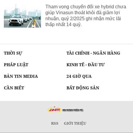
Tham vọng chuyển đổi xe hybrid chưa
giúp Vinasun thoát khỏi đà giảm lợi
nhuận, quý 2/2025 ghi nhận mức lãi
thấp nhất 14 quý.
THỜI SỰ
TÀI CHÍNH - NGÂN HÀNG
PHÁP LUẬT
KINH TẾ - ĐẦU TƯ
BẢN TIN MEDIA
24 GIỜ QUA
CẦN BIẾT
BẤT ĐỘNG SẢN
RSS
GIỚI THIỆU