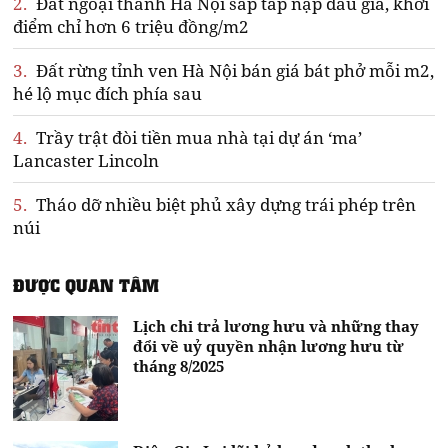
2.
Đất ngoại thành Hà Nội sắp tấp nập đấu giá, khởi
điểm chỉ hơn 6 triệu đồng/m2
3.
Đất rừng tỉnh ven Hà Nội bán giá bát phở mỗi m2,
hé lộ mục đích phía sau
4.
Trầy trật đòi tiền mua nhà tại dự án ‘ma’
Lancaster Lincoln
5.
Tháo dỡ nhiều biệt phủ xây dựng trái phép trên
núi
ĐƯỢC QUAN TÂM
Lịch chi trả lương hưu và những thay
đổi về uỷ quyền nhận lương hưu từ
tháng 8/2025