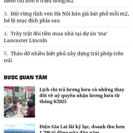
điểm chỉ hơn 6 triệu đồng/m2
3.
Đất rừng tỉnh ven Hà Nội bán giá bát phở mỗi m2,
hé lộ mục đích phía sau
4.
Trầy trật đòi tiền mua nhà tại dự án ‘ma’
Lancaster Lincoln
5.
Tháo dỡ nhiều biệt phủ xây dựng trái phép trên
núi
ĐƯỢC QUAN TÂM
Lịch chi trả lương hưu và những thay
đổi về uỷ quyền nhận lương hưu từ
tháng 8/2025
Điện Gia Lai lãi kỷ lục, doanh thu hơn
1.700 tỷ đồng nửa đầu năm