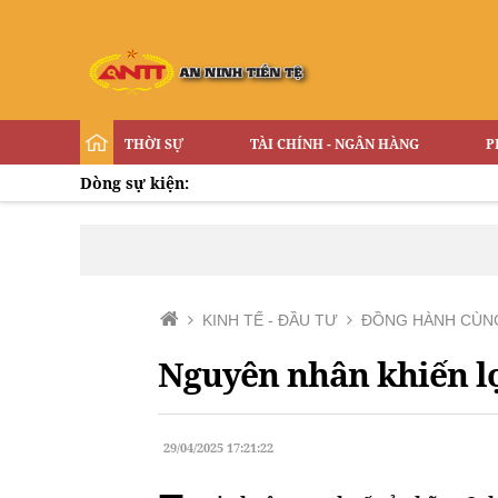
THỜI SỰ
TÀI CHÍNH - NGÂN HÀNG
P
Dòng sự kiện:
KINH TẾ - ĐẦU TƯ
ĐỒNG HÀNH CÙN
Nguyên nhân khiến lợ
29/04/2025 17:21:22