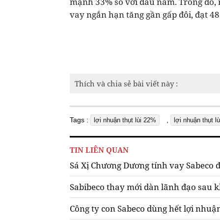
mạnh 33% so với đầu năm. Trong đó, n
vay ngắn hạn tăng gần gấp đôi, đạt 48
Thích và chia sẻ bài viết này :
Tags :
,
lợi nhuận thụt lùi 22%
lợi nhuận thụt l
TIN LIÊN QUAN
Sá Xị Chương Dương tính vay Sabeco để
Sabibeco thay mới dàn lãnh đạo sau k
Công ty con Sabeco dùng hết lợi nhuận 