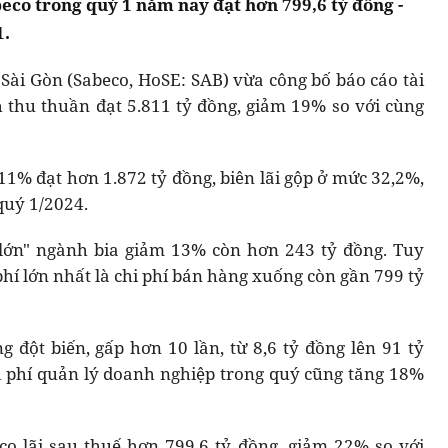
eco trong quý 1 năm nay đạt hơn 799,6 tỷ đồng -
1.
 Sài Gòn (Sabeco, HoSE: SAB) vừa công bố báo cáo tài
 thu thuần đạt 5.811 tỷ đồng, giảm 19% so với cùng
11% đạt hơn 1.872 tỷ đồng, biên lãi gộp ở mức 32,2%,
quý 1/2024.
 lớn" ngành bia giảm 13% còn hơn 243 tỷ đồng. Tuy
phí lớn nhất là chi phí bán hàng xuống còn gần 799 tỷ
ng đột biến, gấp hơn 10 lần, từ 8,6 tỷ đồng lên 91 tỷ
i phí quản lý doanh nghiệp trong quý cũng tăng 18%
eco lãi sau thuế hơn 799,6 tỷ đồng, giảm 22% so với