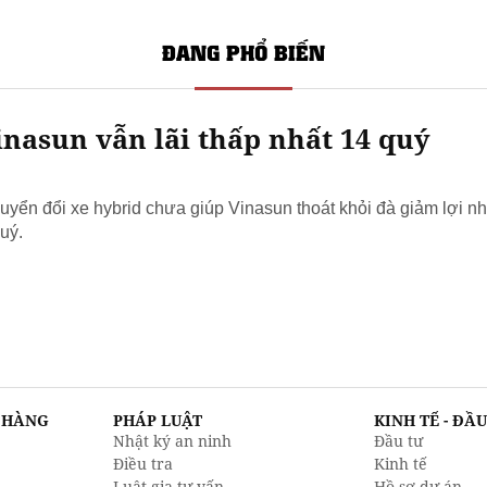
ĐANG PHỔ BIẾN
nasun vẫn lãi thấp nhất 14 quý
yển đổi xe hybrid chưa giúp Vinasun thoát khỏi đà giảm lợi nh
uý.
N HÀNG
PHÁP LUẬT
KINH TẾ - ĐẦ
Nhật ký an ninh
Đầu tư
Điều tra
Kinh tế
Luật gia tư vấn
Hồ sơ dự án