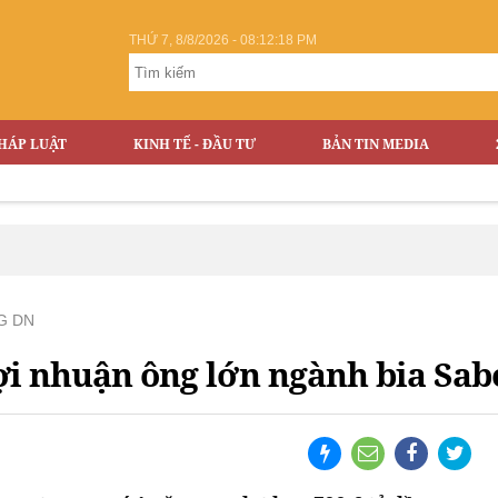
THỨ 7, 8/8/2026 - 08:12:18 PM
HÁP LUẬT
KINH TẾ - ĐẦU TƯ
BẢN TIN MEDIA
G DN
i nhuận ông lớn ngành bia Sabe