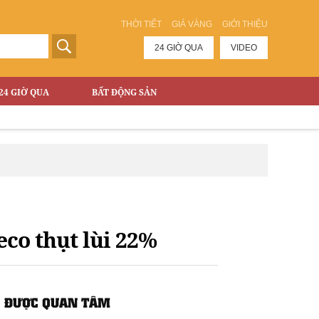
THỜI TIẾT
GIÁ VÀNG
GIỚI THIỆU
24 GIỜ QUA
VIDEO
24 GIỜ QUA
BẤT ĐỘNG SẢN
co thụt lùi 22%
ĐƯỢC QUAN TÂM