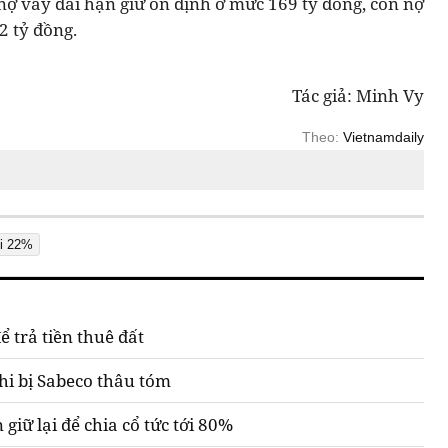
ợ vay dài hạn giữ ổn định ở mức 169 tỷ đồng, còn nợ
2 tỷ đồng.
Tác giả: Minh Vy
Theo:
Vietnamdaily
ùi 22%
 trả tiền thuê đất
hi bị Sabeco thâu tóm
giữ lại để chia cổ tức tới 80%