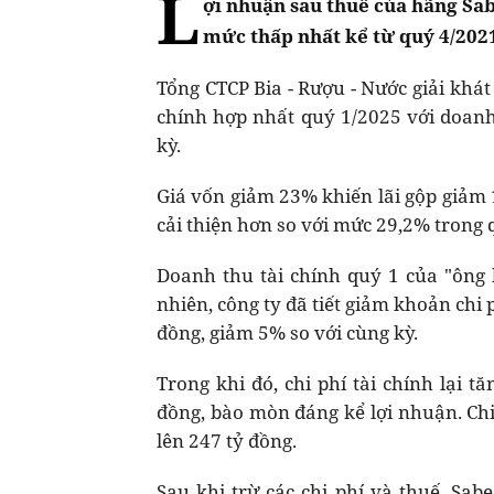
L
ợi nhuận sau thuế của hãng Sab
mức thấp nhất kể từ quý 4/202
Tổng CTCP Bia - Rượu - Nước giải khát
chính hợp nhất quý 1/2025 với doanh
kỳ.
Giá vốn giảm 23% khiến lãi gộp giảm 
cải thiện hơn so với mức 29,2% trong 
Doanh thu tài chính quý 1 của "ông
nhiên, công ty đã tiết giảm khoản chi 
đồng, giảm 5% so với cùng kỳ.
Trong khi đó, chi phí tài chính lại tă
đồng, bào mòn đáng kể lợi nhuận. Ch
lên 247 tỷ đồng.
Sau khi trừ các chi phí và thuế, Sab