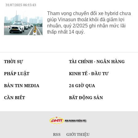
31/07/2025 06:15:43
Tham vọng chuyển đổi xe hybrid chưa
giúp Vinasun thoát khỏi đà giảm lợi
nhuận, quý 2/2025 ghi nhận mức lãi
thấp nhất 14 quý.
THỜI SỰ
TÀI CHÍNH - NGÂN HÀNG
PHÁP LUẬT
KINH TẾ - ĐẦU TƯ
BẢN TIN MEDIA
24 GIỜ QUA
CẦN BIẾT
BẤT ĐỘNG SẢN
RSS
GIỚI THIỆU