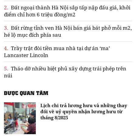
2.
Đất ngoại thành Hà Nội sắp tấp nập đấu giá, khởi
điểm chỉ hơn 6 triệu đồng/m2
3.
Đất rừng tỉnh ven Hà Nội bán giá bát phở mỗi m2,
hé lộ mục đích phía sau
4.
Trầy trật đòi tiền mua nhà tại dự án ‘ma’
Lancaster Lincoln
5.
Tháo dỡ nhiều biệt phủ xây dựng trái phép trên
núi
ĐƯỢC QUAN TÂM
Lịch chi trả lương hưu và những thay
đổi về uỷ quyền nhận lương hưu từ
tháng 8/2025