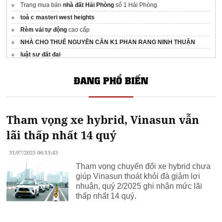
Trang mua bán
nhà đất Hải Phòng
số 1 Hải Phòng
toà c masteri west heights
Rèm vải tự động
cao cấp
NHÀ CHO THUÊ NGUYÊN CĂN K1 PHAN RANG NINH THUẬN
luật sư đất đai
Sửa bếp bosch Hà Nội
tại nhà
ĐANG PHỔ BIẾN
Bảng giá
chuyển nhà trọn gói Kiến Vàng
Hà Nội
TOTO là thương hiệu của nước nào
Sơn chống thấm SIRA
Tham vọng xe hybrid, Vinasun vẫn
sơn spec eko
Tham khảo ngay
sofa gỗ óc chó đẹp
chất lượng tại Ibiz Việt Nam
lãi thấp nhất 14 quý
nồi nấu xôi
31/07/2025 06:15:43
Rèm hạt gỗ Bồ Đề chữ Phúc Lộc Thọ
remdangkhoa.com
Tham vọng chuyển đổi xe hybrid chưa
giúp Vinasun thoát khỏi đà giảm lợi
nhuận, quý 2/2025 ghi nhận mức lãi
thấp nhất 14 quý.