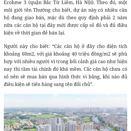
Ecohme 3 (quận Bắc Từ Liêm, Hà Nội). Theo đó, một
môi giới tên Thường cho biết, dự án này có nhiều căn
hộ đang giao bán, mặc dù theo quy định phải 2 năm
nữa các căn hộ tại đây mới được cấp sổ đỏ và đủ điều
kiện về thời gian để bán lại.
Người này cho biết: “Các căn hộ ở đây cho diện tích
khoảng 60m2, với giá khoảng 40 triệu đồng/m2 sẽ phù
hợp với nhiều người vì trong bối cảnh giá cao như hiện
nay thì tầm tài chính đó khá mềm. Cắc căn hộ chưa có
sổ nên sẽ mua bán qua hình thức vi bằng, khi nào đủ
điều kiện sẽ tiến hàng sang tên đổi chủ”.