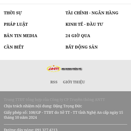
THỜI SỰ
TÀI CHÍNH - NGÂN HÀNG
PHÁP LUẬT
KINH TẾ - ĐẦU TƯ
BẢN TIN MEDIA
24 GIỜ QUA
CẦN BIẾT
BẤT ĐỘNG SẢN
RSS
GIỚI THIỆU
Trang TTĐT tổng hợp của Công ty CP Truyền thông ANTT
Chịu trách nhiệm nội dung: Đặng Trọng Đức
Giấy phép số: 108/GP - TTĐT do Sở TT - TT tỉnh Nghệ An cấp ngày 15
tháng 10 năm 2024
Đường dây nóng: 091 327 4213