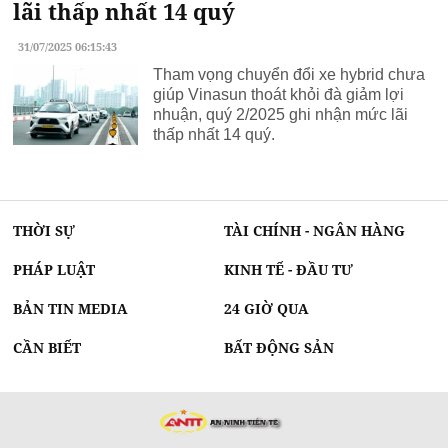
lãi thấp nhất 14 quý
31/07/2025 06:15:43
Tham vọng chuyển đổi xe hybrid chưa
giúp Vinasun thoát khỏi đà giảm lợi
nhuận, quý 2/2025 ghi nhận mức lãi
thấp nhất 14 quý.
THỜI SỰ
TÀI CHÍNH - NGÂN HÀNG
PHÁP LUẬT
KINH TẾ - ĐẦU TƯ
BẢN TIN MEDIA
24 GIỜ QUA
CẦN BIẾT
BẤT ĐỘNG SẢN