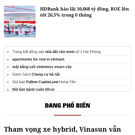
HDBank báo lãi 10.068 tỷ đồng, ROE lên
tới 26,5% trong 6 tháng
Trang bất động sản
nhà đất văn minh
số 1 Hải Phòng
apartments for rent in vietnam
mặt bằng sa5 vinhomes smart city
Danh Sách
Chung cư hà nội
Giá bán
Fullton CapitaLand
Hưng Yên
Nồi làm bánh cuốn 50cm
máy xay đùn thịt
ĐANG PHỔ BIẾN
Tham vọng xe hybrid, Vinasun vẫn