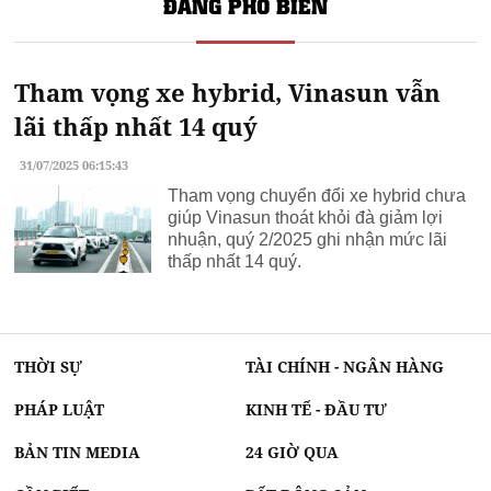
ĐANG PHỔ BIẾN
Tham vọng xe hybrid, Vinasun vẫn
lãi thấp nhất 14 quý
31/07/2025 06:15:43
Tham vọng chuyển đổi xe hybrid chưa
giúp Vinasun thoát khỏi đà giảm lợi
nhuận, quý 2/2025 ghi nhận mức lãi
thấp nhất 14 quý.
THỜI SỰ
TÀI CHÍNH - NGÂN HÀNG
PHÁP LUẬT
KINH TẾ - ĐẦU TƯ
BẢN TIN MEDIA
24 GIỜ QUA