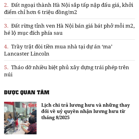
2.
Đất ngoại thành Hà Nội sắp tấp nập đấu giá, khởi
điểm chỉ hơn 6 triệu đồng/m2
3.
Đất rừng tỉnh ven Hà Nội bán giá bát phở mỗi m2,
hé lộ mục đích phía sau
4.
Trầy trật đòi tiền mua nhà tại dự án ‘ma’
Lancaster Lincoln
5.
Tháo dỡ nhiều biệt phủ xây dựng trái phép trên
núi
ĐƯỢC QUAN TÂM
Lịch chi trả lương hưu và những thay
đổi về uỷ quyền nhận lương hưu từ
tháng 8/2025