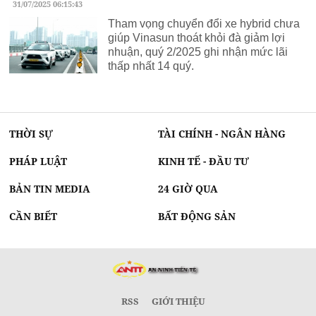
31/07/2025 06:15:43
Tham vọng chuyển đổi xe hybrid chưa
giúp Vinasun thoát khỏi đà giảm lợi
nhuận, quý 2/2025 ghi nhận mức lãi
thấp nhất 14 quý.
THỜI SỰ
TÀI CHÍNH - NGÂN HÀNG
PHÁP LUẬT
KINH TẾ - ĐẦU TƯ
BẢN TIN MEDIA
24 GIỜ QUA
CẦN BIẾT
BẤT ĐỘNG SẢN
RSS
GIỚI THIỆU