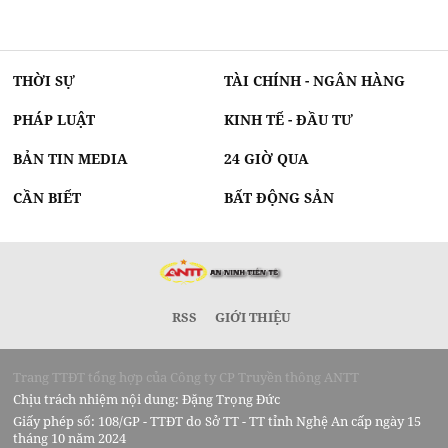
THỜI SỰ
TÀI CHÍNH - NGÂN HÀNG
PHÁP LUẬT
KINH TẾ - ĐẦU TƯ
BẢN TIN MEDIA
24 GIỜ QUA
CẦN BIẾT
BẤT ĐỘNG SẢN
RSS
GIỚI THIỆU
Trang TTĐT tổng hợp của Công ty CP Truyền thông ANTT
Chịu trách nhiệm nội dung: Đặng Trọng Đức
Giấy phép số: 108/GP - TTĐT do Sở TT - TT tỉnh Nghệ An cấp ngày 15
tháng 10 năm 2024