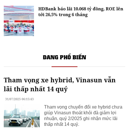
HDBank báo lãi 10.068 tỷ đồng, ROE lên
tới 26,5% trong 6 tháng
ĐANG PHỔ BIẾN
Tham vọng xe hybrid, Vinasun vẫn
lãi thấp nhất 14 quý
31/07/2025 06:15:43
Tham vọng chuyển đổi xe hybrid chưa
giúp Vinasun thoát khỏi đà giảm lợi
nhuận, quý 2/2025 ghi nhận mức lãi
thấp nhất 14 quý.