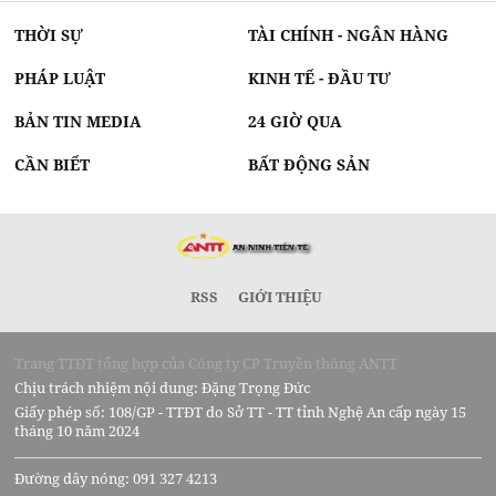
THỜI SỰ
TÀI CHÍNH - NGÂN HÀNG
PHÁP LUẬT
KINH TẾ - ĐẦU TƯ
BẢN TIN MEDIA
24 GIỜ QUA
CẦN BIẾT
BẤT ĐỘNG SẢN
RSS
GIỚI THIỆU
Trang TTĐT tổng hợp của Công ty CP Truyền thông ANTT
Chịu trách nhiệm nội dung: Đặng Trọng Đức
Giấy phép số: 108/GP - TTĐT do Sở TT - TT tỉnh Nghệ An cấp ngày 15
tháng 10 năm 2024
Đường dây nóng: 091 327 4213