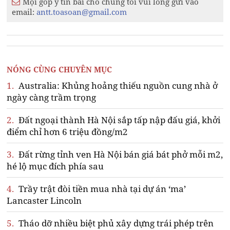
Mọi góp ý tin bài cho chúng tôi vui lòng gửi vào
email:
antt.toasoan@gmail.com
NÓNG CÙNG CHUYÊN MỤC
1.
Australia: Khủng hoảng thiếu nguồn cung nhà ở
ngày càng trầm trọng
2.
Đất ngoại thành Hà Nội sắp tấp nập đấu giá, khởi
điểm chỉ hơn 6 triệu đồng/m2
3.
Đất rừng tỉnh ven Hà Nội bán giá bát phở mỗi m2,
hé lộ mục đích phía sau
4.
Trầy trật đòi tiền mua nhà tại dự án ‘ma’
Lancaster Lincoln
5.
Tháo dỡ nhiều biệt phủ xây dựng trái phép trên