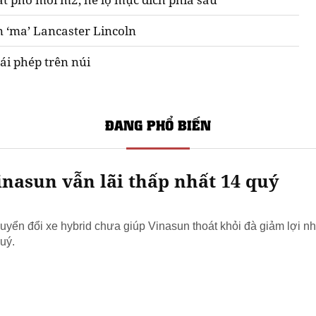
n ‘ma’ Lancaster Lincoln
ái phép trên núi
ĐANG PHỔ BIẾN
nasun vẫn lãi thấp nhất 14 quý
yển đổi xe hybrid chưa giúp Vinasun thoát khỏi đà giảm lợi nh
uý.