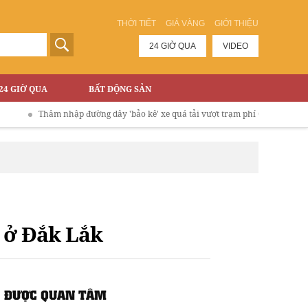
THỜI TIẾT
GIÁ VÀNG
GIỚI THIỆU
24 GIỜ QUA
VIDEO
24 GIỜ QUA
BẤT ĐỘNG SẢN
Thâm nhập đường dây 'bảo kê' xe quá tải vượt trạm phí Cao tốc Hà Nội - Lào C
ã ở Đắk Lắk
ĐƯỢC QUAN TÂM