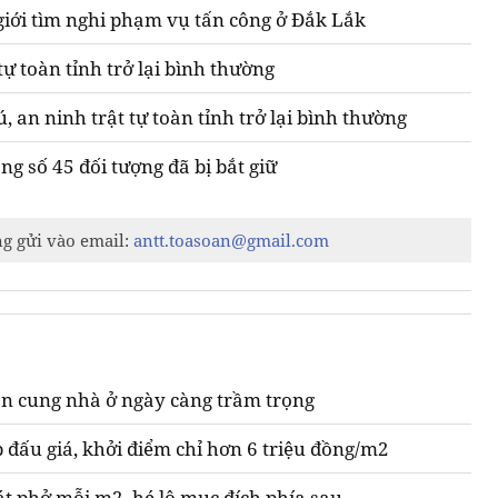
 giới tìm nghi phạm vụ tấn công ở Đắk Lắk
tự toàn tỉnh trở lại bình thường
 an ninh trật tự toàn tỉnh trở lại bình thường
g số 45 đối tượng đã bị bắt giữ
ng gửi vào email:
antt.toasoan@gmail.com
n cung nhà ở ngày càng trầm trọng
 đấu giá, khởi điểm chỉ hơn 6 triệu đồng/m2
át phở mỗi m2, hé lộ mục đích phía sau