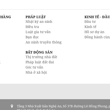
N HÀNG
PHÁP LUẬT
KINH TẾ - ĐẦ
Nhật ký an ninh
Đầu tư
Điều tra
Kinh tế
Luật gia tư vấn
Hồ sơ dự án
Bạn đọc
Đồng hành cùn
An ninh truyền thông
BẤT ĐỘNG SẢN
Thị trường nhà đất
g
Pháp luật đất đai
Góc tư vấn
Nhà ở xã hội
Tầng 3 Nhà Xuất bản Nghệ An, Số 37B đường Lê Hồng Phong,