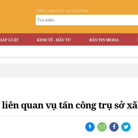
THỨ 5, 6/8/2026 - 03:54:12 PM
HÁP LUẬT
KINH TẾ - ĐẦU TƯ
BẢN TIN MEDIA
liên quan vụ tấn công trụ sở x