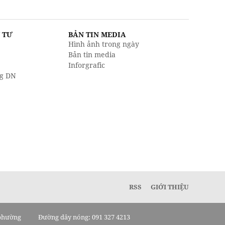
U TƯ
BẢN TIN MEDIA
Hình ảnh trong ngày
Bản tin media
Inforgrafic
g DN
RSS
GIỚI THIỆU
 phường
Đường dây nóng: 091 327 4213