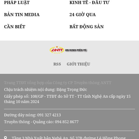
PHÁP LUẬT
KINH TẾ - ĐẦU TƯ
BẢN TIN MEDIA
24 GIỜ QUA
CẦN BIẾT
BẤT ĐỘNG SẢN
RSS
GIỚI THIỆU
Trang TTĐT tổng hợp của Công ty CP Truyền thông ANTT
Chịu trách nhiệm nội dung: Đặng Trọng Đức
Giấy phép số: 108/GP - TTĐT do Sở TT - TT tỉnh Nghệ An cấp ngày 15
tháng 10 năm 2024
Đường dây nóng: 091 327 4213
Truyền thông - Quảng cáo: 094 852 8677
Tầng 3 Nhà Xuất bản Nghệ An, Số 37B đường Lê Hồng Phong,