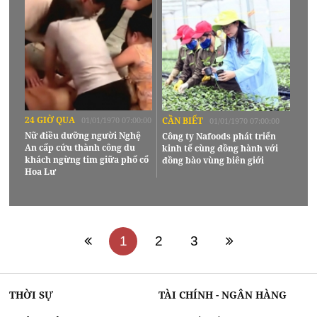
24 GIỜ QUA
01/01/1970 07:00:00
CẦN BIẾT
01/01/1970 07:00:00
Nữ điều dưỡng người Nghệ
Công ty Nafoods phát triển
An cấp cứu thành công du
kinh tế cùng đồng hành với
khách ngừng tim giữa phố cổ
đồng bào vùng biên giới
Hoa Lư
1
2
3
THỜI SỰ
TÀI CHÍNH - NGÂN HÀNG