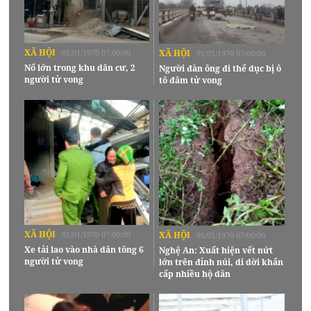
XÃ HỘI
01/01/1970 07:00:00
XÃ HỘI
01/01/1970 07:00:00
Nổ lớn trong khu dân cư, 2
Người đàn ông đi thể dục bị ô
người tử vong
tô đâm tử vong
XÃ HỘI
01/01/1970 07:00:00
XÃ HỘI
01/01/1970 07:00:00
Xe tải lao vào nhà dân tông 6
Nghệ An: Xuất hiện vết nứt
người tử vong
lớn trên đỉnh núi, di dời khẩn
cấp nhiều hộ dân