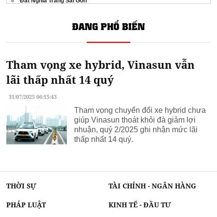
Đất Nghĩa Trang Sài Gòn
Picity Sky Park
ĐANG PHỔ BIẾN
thám tử quảng trị
Thông tin
bcons solary dĩ an
Tân Đông Hiệp
NHÀ CHO THUÊ NGUYÊN CĂN K1 PHAN RANG
Tham vọng xe hybrid, Vinasun vẫn
Gold Season 47 Nguyễn Tuân
industrial real estate trends
in viet nam
lãi thấp nhất 14 quý
Bcons solary tân đông hiệp
31/07/2025 06:15:43
Tham vọng chuyển đổi xe hybrid chưa
giúp Vinasun thoát khỏi đà giảm lợi
nhuận, quý 2/2025 ghi nhận mức lãi
thấp nhất 14 quý.
THỜI SỰ
TÀI CHÍNH - NGÂN HÀNG
PHÁP LUẬT
KINH TẾ - ĐẦU TƯ