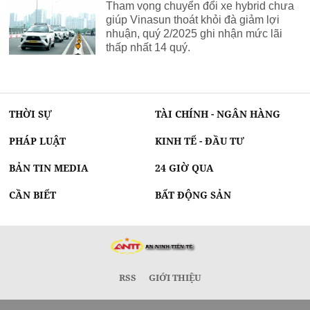
Tham vọng chuyển đổi xe hybrid chưa
giúp Vinasun thoát khỏi đà giảm lợi
nhuận, quý 2/2025 ghi nhận mức lãi
thấp nhất 14 quý.
THỜI SỰ
TÀI CHÍNH - NGÂN HÀNG
PHÁP LUẬT
KINH TẾ - ĐẦU TƯ
BẢN TIN MEDIA
24 GIỜ QUA
CẦN BIẾT
BẤT ĐỘNG SẢN
RSS
GIỚI THIỆU