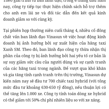
Theo giải trình từ ban lãnh đạo, trong 6 tháng đầu năm
nay, công ty tiếp tục thực hiện chính sách hỗ trợ thêm
cho anh em lái xe và đối tác dẫn đến kết quả kinh
doanh giảm so với cùng kỳ.
Tại phiên họp thường niên cuối tháng 4, nhiều cổ đông
chất vấn ban lãnh đạo Vinasun về việc hoạt động kinh
doanh bị ảnh hưởng bởi sự xuất hiện của hãng taxi
Xanh SM. Theo đó, ban lãnh đạo công ty thừa nhận thị
phần của công ty bị ảnh hưởng bởi hai yếu tố cơ bản là
sự suy giảm sức cầu của người dùng và sự cạnh tranh
của các hãng taxi trong ngành. Để vượt qua khó khăn
và gia tăng tính cạnh tranh trên thị trường, Vinasun dự
kiến năm nay sẽ đầu tư 700 chiếc taxi hybrid (với tổng
mức đầu tư khoảng 630-650 tỷ đồng), nếu thuận lợi có
thể tăng lên 1.000 xe. Công ty tính toán dòng xe hybrid
có thể giảm tới 50% chi phí nhiên liệu so với xe xăng.