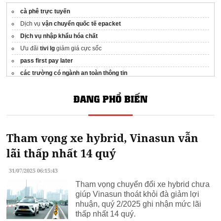
cà phê trực tuyến
Dịch vụ
vận chuyển quốc tế epacket
Dịch vụ nhập khẩu hóa chất
Ưu đãi
tivi lg
giảm giá cực sốc
pass first pay later
các trường có ngành an toàn thông tin
ĐANG PHỔ BIẾN
Tham vọng xe hybrid, Vinasun vẫn
lãi thấp nhất 14 quý
31/07/2025 06:15:43
Tham vọng chuyển đổi xe hybrid chưa
giúp Vinasun thoát khỏi đà giảm lợi
nhuận, quý 2/2025 ghi nhận mức lãi
thấp nhất 14 quý.