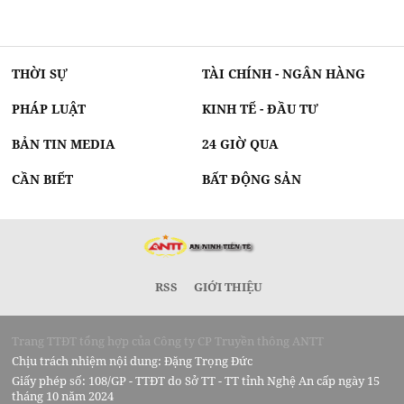
THỜI SỰ
TÀI CHÍNH - NGÂN HÀNG
PHÁP LUẬT
KINH TẾ - ĐẦU TƯ
BẢN TIN MEDIA
24 GIỜ QUA
CẦN BIẾT
BẤT ĐỘNG SẢN
RSS
GIỚI THIỆU
Trang TTĐT tổng hợp của Công ty CP Truyền thông ANTT
Chịu trách nhiệm nội dung: Đặng Trọng Đức
Giấy phép số: 108/GP - TTĐT do Sở TT - TT tỉnh Nghệ An cấp ngày 15
tháng 10 năm 2024