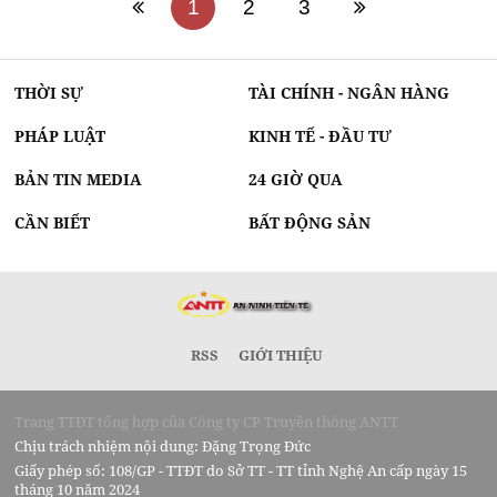
1
2
3
THỜI SỰ
TÀI CHÍNH - NGÂN HÀNG
PHÁP LUẬT
KINH TẾ - ĐẦU TƯ
BẢN TIN MEDIA
24 GIỜ QUA
CẦN BIẾT
BẤT ĐỘNG SẢN
RSS
GIỚI THIỆU
Trang TTĐT tổng hợp của Công ty CP Truyền thông ANTT
Chịu trách nhiệm nội dung: Đặng Trọng Đức
Giấy phép số: 108/GP - TTĐT do Sở TT - TT tỉnh Nghệ An cấp ngày 15
tháng 10 năm 2024