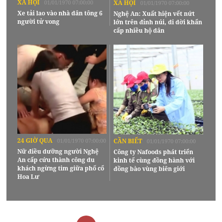
XÃ HỘI
01/01/1970 07:00:00
XÃ HỘI
01/01/1970 07:00:00
Xe tải lao vào nhà dân tông 6
Nghệ An: Xuất hiện vết nứt
người tử vong
lớn trên đỉnh núi, di dời khẩn
cấp nhiều hộ dân
24 GIỜ QUA
01/01/1970 07:00:00
CẦN BIẾT
01/01/1970 07:00:00
Nữ điều dưỡng người Nghệ
Công ty Nafoods phát triển
An cấp cứu thành công du
kinh tế cùng đồng hành với
khách ngừng tim giữa phố cổ
đồng bào vùng biên giới
Hoa Lư