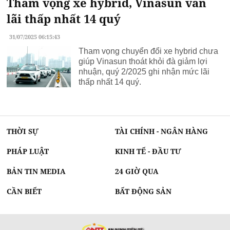
Tham vọng xe hybrid, Vinasun vẫn
lãi thấp nhất 14 quý
31/07/2025 06:15:43
Tham vọng chuyển đổi xe hybrid chưa
giúp Vinasun thoát khỏi đà giảm lợi
nhuận, quý 2/2025 ghi nhận mức lãi
thấp nhất 14 quý.
THỜI SỰ
TÀI CHÍNH - NGÂN HÀNG
PHÁP LUẬT
KINH TẾ - ĐẦU TƯ
BẢN TIN MEDIA
24 GIỜ QUA
CẦN BIẾT
BẤT ĐỘNG SẢN