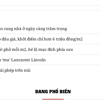
n cung nhà ở ngày càng trầm trọng
 đấu giá, khởi điểm chỉ hơn 6 triệu đồng/m2
át phở mỗi m2, hé lộ mục đích phía sau
n ‘ma’ Lancaster Lincoln
ái phép trên núi
ĐANG PHỔ BIẾN