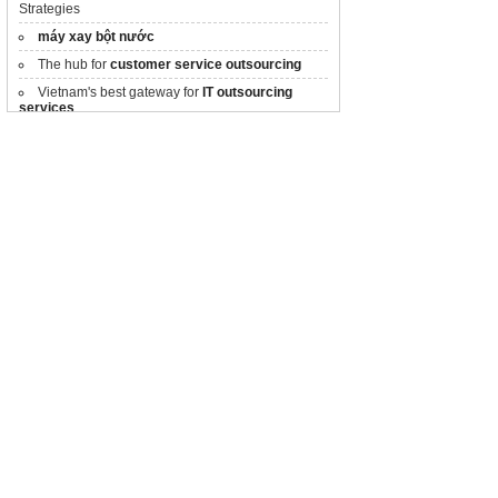
Strategies
máy xay bột nước
The hub for
customer service outsourcing
Vietnam's best gateway for
IT outsourcing
services
Shop
giày bảo hộ
giá tốt
Mức lương
các ngành du học nghề đức
Du học nga
Điều kiện, chi phí 2025
Học tiếng Nhật
N1-N2
Báo
giá may áo bảo hộ
chi tiết