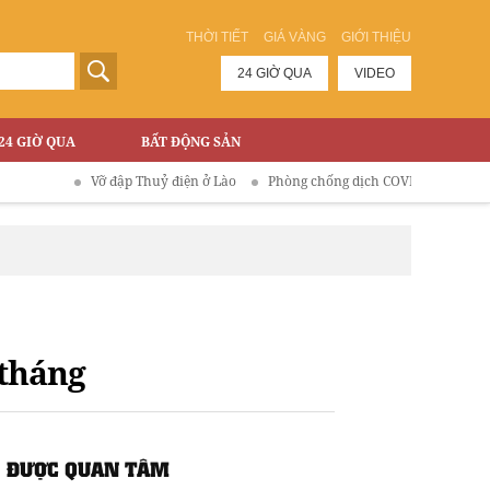
THỜI TIẾT
GIÁ VÀNG
GIỚI THIỆU
24 GIỜ QUA
VIDEO
24 GIỜ QUA
BẤT ĐỘNG SẢN
Vỡ đập Thuỷ điện ở Lào
Phòng chống dịch COVID-19
/tháng
ĐƯỢC QUAN TÂM