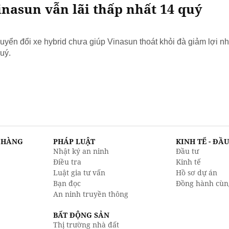
nasun vẫn lãi thấp nhất 14 quý
yển đổi xe hybrid chưa giúp Vinasun thoát khỏi đà giảm lợi nh
uý.
N HÀNG
PHÁP LUẬT
KINH TẾ - ĐẦ
Nhật ký an ninh
Đầu tư
Điều tra
Kinh tế
Luật gia tư vấn
Hồ sơ dự án
Bạn đọc
Đồng hành cùn
An ninh truyền thông
BẤT ĐỘNG SẢN
Thị trường nhà đất