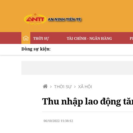
THỜI SỰ
TÀI CHÍNH - NGÂN HÀNG
P
Dòng sự kiện:
THỜI SỰ
XÃ HỘI
Thu nhập lao động tăn
06/10/2022 11:38:12