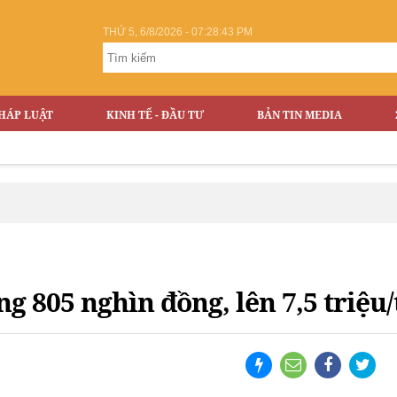
THỨ 5, 6/8/2026 - 07:28:44 PM
HÁP LUẬT
KINH TẾ - ĐẦU TƯ
BẢN TIN MEDIA
g 805 nghìn đồng, lên 7,5 triệu