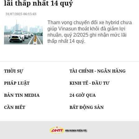
lãi thấp nhất 14 quý
31/07/2025 06:15:43
Tham vọng chuyển đổi xe hybrid chưa
giúp Vinasun thoát khỏi đà giảm lợi
nhuận, quý 2/2025 ghi nhận mức lãi
thấp nhất 14 quý.
THỜI SỰ
TÀI CHÍNH - NGÂN HÀNG
PHÁP LUẬT
KINH TẾ - ĐẦU TƯ
BẢN TIN MEDIA
24 GIỜ QUA
CẦN BIẾT
BẤT ĐỘNG SẢN