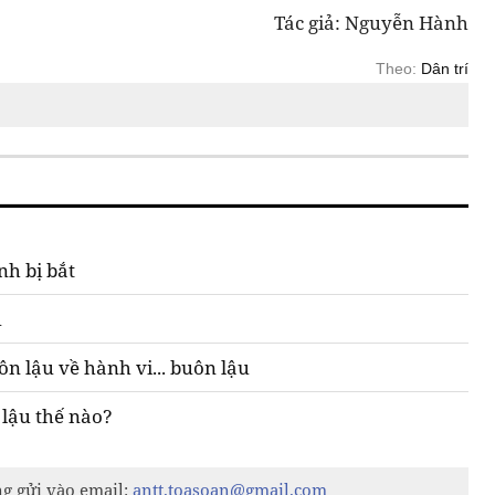
Tác giả: Nguyễn Hành
Theo:
Dân trí
h bị bắt
u
n lậu về hành vi... buôn lậu
lậu thế nào?
ng gửi vào email:
antt.toasoan@gmail.com