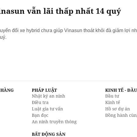
nasun vẫn lãi thấp nhất 14 quý
yển đổi xe hybrid chưa giúp Vinasun thoát khỏi đà giảm lợi nh
uý.
N HÀNG
PHÁP LUẬT
KINH TẾ - ĐẦ
Nhật ký an ninh
Đầu tư
Điều tra
Kinh tế
Luật gia tư vấn
Hồ sơ dự án
Bạn đọc
Đồng hành cùn
An ninh truyền thông
BẤT ĐỘNG SẢN