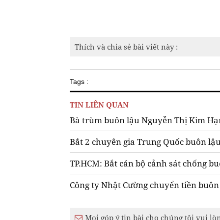
Thích và chia sẻ bài viết này :
Tags :
TIN LIÊN QUAN
Bà trùm buôn lậu Nguyễn Thị Kim Hạn
Bắt 2 chuyên gia Trung Quốc buôn lậ
TP.HCM: Bắt cán bộ cảnh sát chống buô
Công ty Nhật Cường chuyển tiền buôn 
Mọi góp ý tin bài cho chúng tôi vui lò