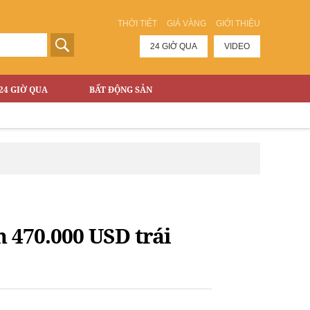
THỜI TIẾT
GIÁ VÀNG
GIỚI THIỆU
24 GIỜ QUA
VIDEO
24 GIỜ QUA
BẤT ĐỘNG SẢN
 470.000 USD trái