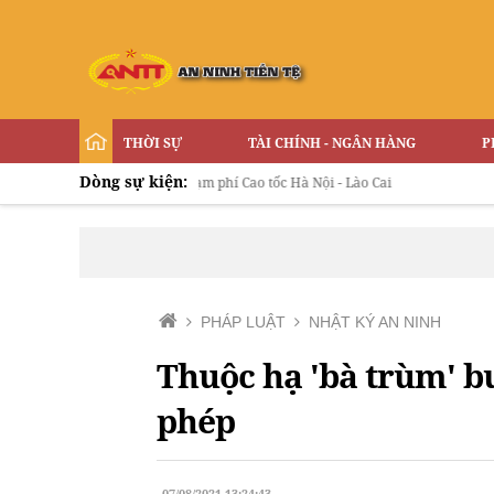
THỜI SỰ
TÀI CHÍNH - NGÂN HÀNG
P
Dòng sự kiện:
kê' xe quá tải vượt trạm phí Cao tốc Hà Nội - Lào Cai
PHÁP LUẬT
NHẬT KÝ AN NINH
Thuộc hạ 'bà trùm' b
phép
07/08/2021 13:24:43