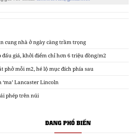
n cung nhà ở ngày càng trầm trọng
 đấu giá, khởi điểm chỉ hơn 6 triệu đồng/m2
át phở mỗi m2, hé lộ mục đích phía sau
n ‘ma’ Lancaster Lincoln
ái phép trên núi
ĐANG PHỔ BIẾN