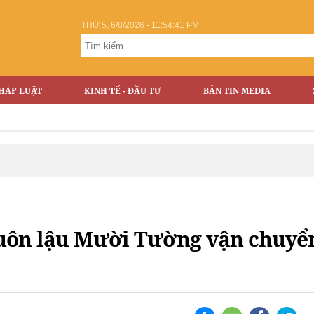
THỨ 5, 6/8/2026 - 11:54:41 PM
HÁP LUẬT
KINH TẾ - ĐẦU TƯ
BẢN TIN MEDIA
uôn lậu Mười Tường vận chuyển