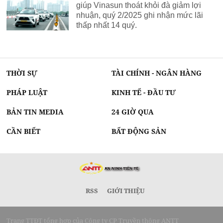
giúp Vinasun thoát khỏi đà giảm lợi
nhuận, quý 2/2025 ghi nhận mức lãi
thấp nhất 14 quý.
THỜI SỰ
TÀI CHÍNH - NGÂN HÀNG
PHÁP LUẬT
KINH TẾ - ĐẦU TƯ
BẢN TIN MEDIA
24 GIỜ QUA
CẦN BIẾT
BẤT ĐỘNG SẢN
RSS
GIỚI THIỆU
Trang TTĐT tổng hợp của Công ty CP Truyền thông ANTT