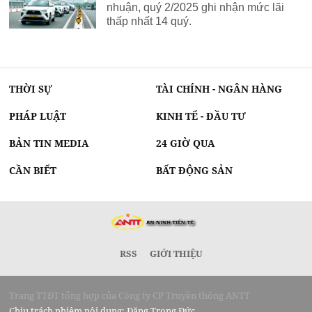
nhuận, quý 2/2025 ghi nhận mức lãi
thấp nhất 14 quý.
THỜI SỰ
TÀI CHÍNH - NGÂN HÀNG
PHÁP LUẬT
KINH TẾ - ĐẦU TƯ
BẢN TIN MEDIA
24 GIỜ QUA
CẦN BIẾT
BẤT ĐỘNG SẢN
RSS
GIỚI THIỆU
Trang TTĐT tổng hợp của Công ty CP Truyền thông ANTT
Chịu trách nhiệm nội dung: Đặng Trọng Đức