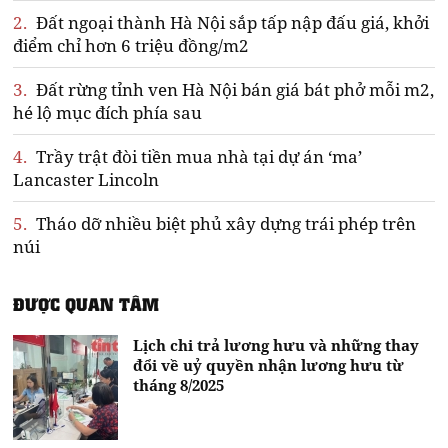
2.
Đất ngoại thành Hà Nội sắp tấp nập đấu giá, khởi
điểm chỉ hơn 6 triệu đồng/m2
3.
Đất rừng tỉnh ven Hà Nội bán giá bát phở mỗi m2,
hé lộ mục đích phía sau
4.
Trầy trật đòi tiền mua nhà tại dự án ‘ma’
Lancaster Lincoln
5.
Tháo dỡ nhiều biệt phủ xây dựng trái phép trên
núi
ĐƯỢC QUAN TÂM
Lịch chi trả lương hưu và những thay
đổi về uỷ quyền nhận lương hưu từ
tháng 8/2025