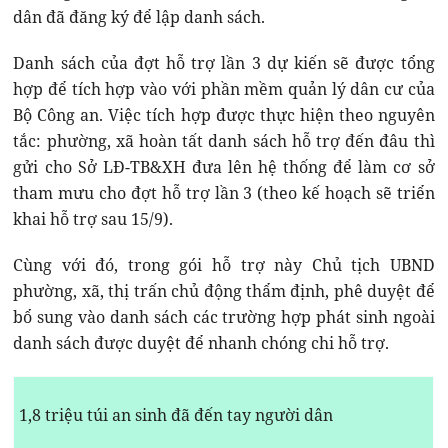
dân đã đăng ký để lập danh sách.
Danh sách của đợt hỗ trợ lần 3 dự kiến sẽ được tổng
hợp để tích hợp vào với phần mềm quản lý dân cư của
Bộ Công an. Việc tích hợp được thực hiện theo nguyên
tắc: phường, xã hoàn tất danh sách hỗ trợ đến đâu thì
gửi cho Sở LĐ-TB&XH đưa lên hệ thống để làm cơ sở
tham mưu cho đợt hỗ trợ lần 3 (theo kế hoạch sẽ triển
khai hỗ trợ sau 15/9).
Cùng với đó, trong gói hỗ trợ này Chủ tịch UBND
phường, xã, thị trấn chủ động thẩm định, phê duyệt để
bổ sung vào danh sách các trường hợp phát sinh ngoài
danh sách được duyệt để nhanh chóng chi hỗ trợ.
1,8 triệu túi an sinh đã đến tay người dân