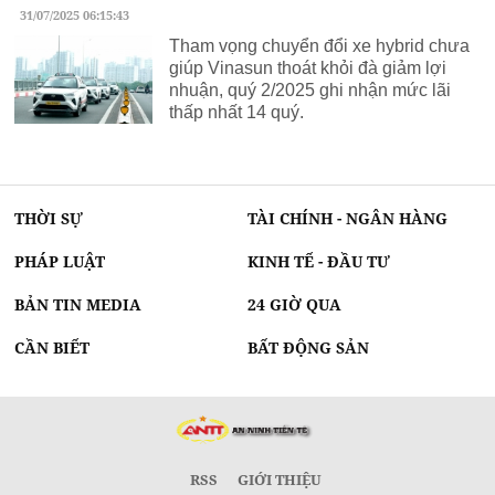
31/07/2025 06:15:43
Tham vọng chuyển đổi xe hybrid chưa
giúp Vinasun thoát khỏi đà giảm lợi
nhuận, quý 2/2025 ghi nhận mức lãi
thấp nhất 14 quý.
THỜI SỰ
TÀI CHÍNH - NGÂN HÀNG
PHÁP LUẬT
KINH TẾ - ĐẦU TƯ
BẢN TIN MEDIA
24 GIỜ QUA
CẦN BIẾT
BẤT ĐỘNG SẢN
RSS
GIỚI THIỆU