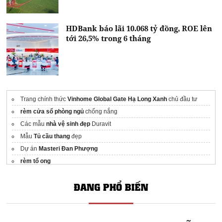
HDBank báo lãi 10.068 tỷ đồng, ROE lên
tới 26,5% trong 6 tháng
Trang chính thức
Vinhome Global Gate Hạ Long Xanh
chủ đầu tư
rèm cửa sổ phòng ngủ
chống nắng
Các mẫu
nhà vệ sinh đẹp
Duravit
Mẫu
Tủ cầu thang
đẹp
Dự án
Masteri Đan Phượng
rèm tổ ong
Bán
La Pura Bình Dương
Tại Lapura.land
ĐANG PHỔ BIẾN
gia tu quan ao go oc cho
Thiết kế
nội thất gỗ óc chó
Hà Nội