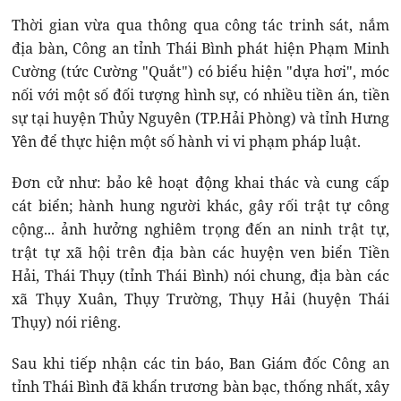
Thời gian vừa qua thông qua công tác trinh sát, nắm
địa bàn, Công an tỉnh Thái Bình phát hiện Phạm Minh
Cường (tức Cường "Quắt") có biểu hiện "dựa hơi", móc
nối với một số đối tượng hình sự, có nhiều tiền án, tiền
sự tại huyện Thủy Nguyên (TP.Hải Phòng) và tỉnh Hưng
Yên để thực hiện một số hành vi vi phạm pháp luật.
Đơn cử như: bảo kê hoạt động khai thác và cung cấp
cát biển; hành hung người khác, gây rối trật tự công
cộng... ảnh hưởng nghiêm trọng đến an ninh trật tự,
trật tự xã hội trên địa bàn các huyện ven biển Tiền
Hải, Thái Thụy (tỉnh Thái Bình) nói chung, địa bàn các
xã Thụy Xuân, Thụy Trường, Thụy Hải (huyện Thái
Thụy) nói riêng.
Sau khi tiếp nhận các tin báo, Ban Giám đốc Công an
tỉnh Thái Bình đã khẩn trương bàn bạc, thống nhất, xây