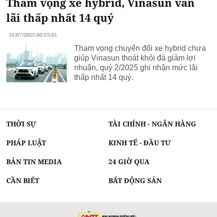
Tham vọng xe hybrid, Vinasun vẫn
lãi thấp nhất 14 quý
31/07/2025 06:15:43
Tham vọng chuyển đổi xe hybrid chưa
giúp Vinasun thoát khỏi đà giảm lợi
nhuận, quý 2/2025 ghi nhận mức lãi
thấp nhất 14 quý.
THỜI SỰ
TÀI CHÍNH - NGÂN HÀNG
PHÁP LUẬT
KINH TẾ - ĐẦU TƯ
BẢN TIN MEDIA
24 GIỜ QUA
CẦN BIẾT
BẤT ĐỘNG SẢN