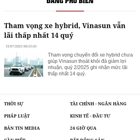
ĐANG PHỔ BIẾN
Tham vọng xe hybrid, Vinasun vẫn
lãi thấp nhất 14 quý
31/07/2025 06:15:43
Tham vọng chuyển đổi xe hybrid chưa
giúp Vinasun thoát khỏi đà giảm lợi
nhuận, quý 2/2025 ghi nhận mức lãi
thấp nhất 14 quý.
THỜI SỰ
TÀI CHÍNH - NGÂN HÀNG
PHÁP LUẬT
KINH TẾ - ĐẦU TƯ
BẢN TIN MEDIA
24 GIỜ QUA