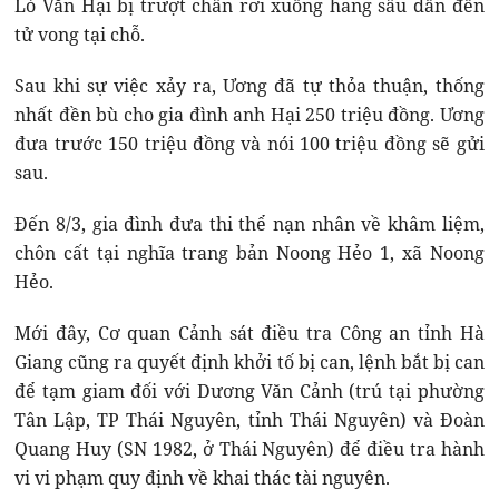
Lò Văn Hại bị trượt chân rơi xuống hang sâu dẫn đến
tử vong tại chỗ.
Sau khi sự việc xảy ra, Ương đã tự thỏa thuận, thống
nhất đền bù cho gia đình anh Hại 250 triệu đồng. Ương
đưa trước 150 triệu đồng và nói 100 triệu đồng sẽ gửi
sau.
Đến 8/3, gia đình đưa thi thể nạn nhân về khâm liệm,
chôn cất tại nghĩa trang bản Noong Hẻo 1, xã Noong
Hẻo.
Mới đây, Cơ quan Cảnh sát điều tra Công an tỉnh Hà
Giang cũng ra quyết định khởi tố bị can, lệnh bắt bị can
để tạm giam đối với Dương Văn Cảnh (trú tại phường
Tân Lập, TP Thái Nguyên, tỉnh Thái Nguyên) và Đoàn
Quang Huy (SN 1982, ở Thái Nguyên) để điều tra hành
vi vi phạm quy định về khai thác tài nguyên.